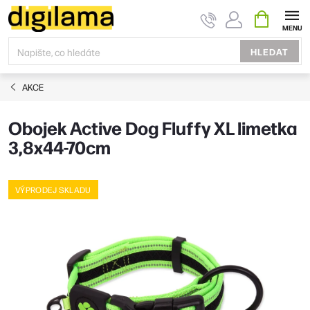
Přejít
NÁKUPNÍ
KOŠÍK
na
obsah
HLEDAT
AKCE
Obojek Active Dog Fluffy XL limetka
3,8x44-70cm
VÝPRODEJ SKLADU