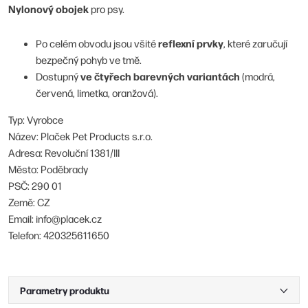
Nylonový obojek
pro psy.
reflexní prvky
Po celém obvodu jsou všité
, které zaručují
bezpečný pohyb ve tmě.
ve čtyřech barevných variantách
Dostupný
(modrá,
červená, limetka, oranžová).
Typ: Vyrobce
Název: Plaček Pet Products s.r.o.
Adresa: Revoluční 1381/III
Město: Poděbrady
PSČ: 290 01
Země: CZ
Email: info@placek.cz
Telefon: 420325611650
Parametry produktu