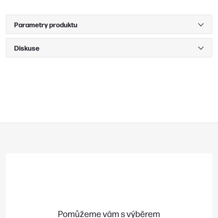
Parametry produktu
Diskuse
Z
á
p
a
t
í