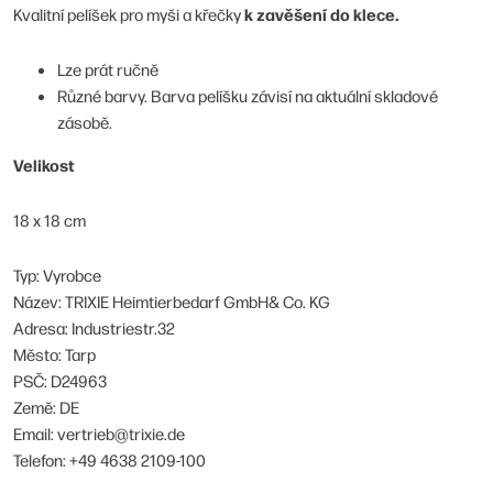
k zavěšení do klece.
Kvalitní pelíšek pro myši a křečky
Lze prát ručně
Různé barvy. Barva pelíšku závisí na aktuální skladové
zásobě.
Velikost
18 x 18 cm
Typ: Vyrobce
Název: TRIXIE Heimtierbedarf GmbH& Co. KG
Adresa: Industriestr.32
Město: Tarp
PSČ: D24963
Země: DE
Email: vertrieb@trixie.de
Telefon: +49 4638 2109-100