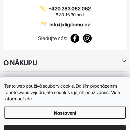
+420 283 062 062
info
@
digilama.cz
Sledujte nás:
O NÁKUPU
E-SHOP
Tento web používá soubory cookie. Dalším procházením
tohoto webu vyjadřujete souhlas s jejich používáním.. Více
PRODEJNY
informací
zde
.
Nastavení
Copyright 2026
Digilama
. Všechna práva vyhrazena.
Upravit nastavení
cookies