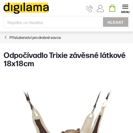
Přejít
NÁKUPNÍ
KOŠÍK
na
obsah
HLEDAT
Příslušenství pro drobné savce
Odpočívadlo Trixie závěsné látkové
18x18cm