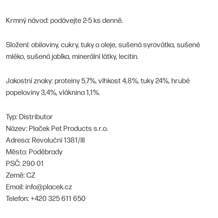
Krmný návod: podávejte 2-5 ks denně.
Složení: obiloviny, cukry, tuky a oleje, sušená syrovátka, sušené
mléko, sušená jablka, minerální látky, lecitin.
Jakostní znaky: proteiny 5,7%, vlhkost 4,8%, tuky 24%, hrubé
popeloviny 3,4%, vláknina 1,1%.
Typ: Distributor
Název: Plaček Pet Products s.r.o.
Adresa: Revoluční 1381/III
Město: Poděbrady
PSČ: 290 01
Země: CZ
Email: info@placek.cz
Telefon: +420 325 611 650