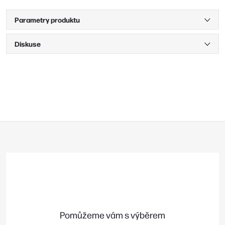
Parametry produktu
Diskuse
Z
á
p
a
t
í