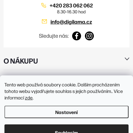
+420 283 062 062
info
@
digilama.cz
Sledujte nás:
O NÁKUPU
E-SHOP
Tento web používá soubory cookie. Dalším procházením
tohoto webu vyjadřujete souhlas s jejich používáním.. Více
PRODEJNY
informací
zde
.
Nastavení
Copyright 2026
Digilama
. Všechna práva vyhrazena.
Upravit nastavení
cookies
Souhlasím