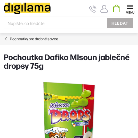
Přejít
NÁKUPNÍ
KOŠÍK
na
obsah
HLEDAT
Pochoutky pro drobné savce
Pochoutka Dafiko Mlsoun jablečné
dropsy 75g