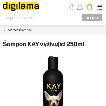
Přejít
NÁKUPNÍ
KOŠÍK
na
obsah
HLEDAT
Kosmetika pro psy
Šampon KAY vyživující 250ml