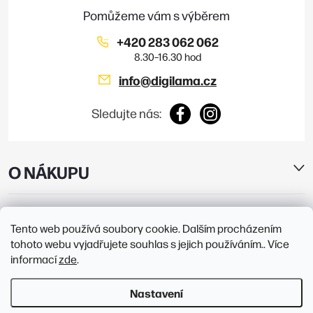
í
+420 283 062 062
info
@
digilama.cz
Sledujte nás:
O NÁKUPU
E-SHOP
Tento web používá soubory cookie. Dalším procházením
tohoto webu vyjadřujete souhlas s jejich používáním.. Více
PRODEJNY
informací
zde
.
Nastavení
Copyright 2026
Digilama
. Všechna práva vyhrazena.
Upravit nastavení