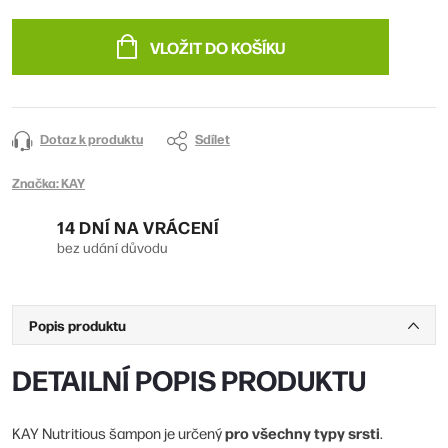
Měrná
cena:
VLOŽIT DO KOŠÍKU
Dotaz k produktu
Sdílet
Značka:
KAY
14 DNÍ NA VRÁCENÍ
bez udání důvodu
Popis produktu
DETAILNÍ POPIS PRODUKTU
pro všechny typy srsti
KAY Nutritious šampon je určený
.