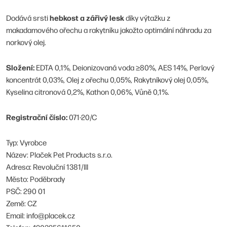
hebkost a zářivý lesk
Dodává srsti
díky výtažku z
makadamového ořechu a rakytníku jakožto optimální náhradu za
norkový olej.
Složení:
EDTA 0,1%, Deionizovaná voda ≥80%, AES 14%, Perlový
koncentrát 0,03%, Olej z ořechu 0,05%, Rakytníkový olej 0,05%,
Kyselina citronová 0,2%, Kathon 0,06%, Vůně 0,1%.
Registrační číslo:
071-20/C
Typ: Vyrobce
Název: Plaček Pet Products s.r.o.
Adresa: Revoluční 1381/III
Město: Poděbrady
PSČ: 290 01
Země: CZ
Email: info@placek.cz