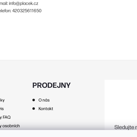
mail: info@placek.cz
elefon: 420325611650
PRODEJNY
nky
O nás
is
Kontakt
zy FAQ
y osobních
Sledujte 