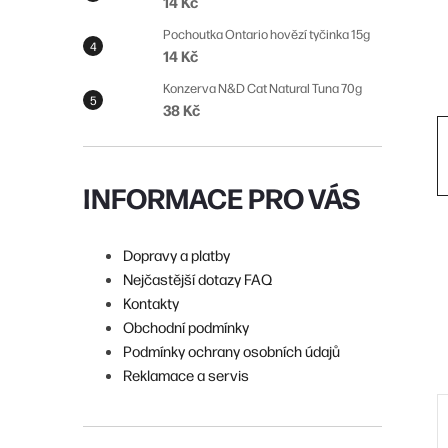
14 Kč
n
Pochoutka Ontario hovězí tyčinka 15g
í
14 Kč
p
Konzerva N&D Cat Natural Tuna 70g
38 Kč
a
n
e
INFORMACE PRO VÁS
l
Dopravy a platby
Nejčastější dotazy FAQ
Kontakty
Obchodní podmínky
Podmínky ochrany osobních údajů
Reklamace a servis