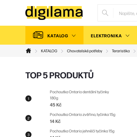
Přejít
na
obsah
KATALOG
ELEKTRONIKA
KATALOG
Chovatelské potřeby
Teraristika
Domů
P
TOP 5 PRODUKTŮ
o
s
Pochoutka Ontario dentální tyčinky
180g
t
45 Kč
r
Pochoutka Ontario zvěřina, tyčinka 15g
a
14 Kč
n
Pochoutka Ontario jehněčí tyčinka 15g