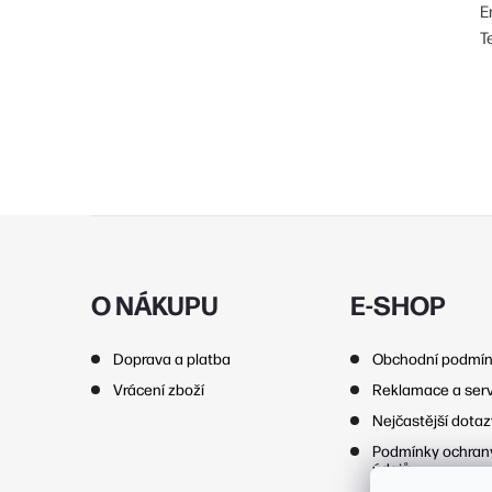
E
T
Z
á
p
O NÁKUPU
E-SHOP
a
Doprava a platba
Obchodní podmí
t
Vrácení zboží
Reklamace a serv
í
Nejčastější dota
Podmínky ochran
údajů