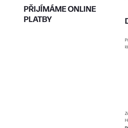
PŘIJÍMÁME ONLINE
PLATBY
P
lá
Z
H
p