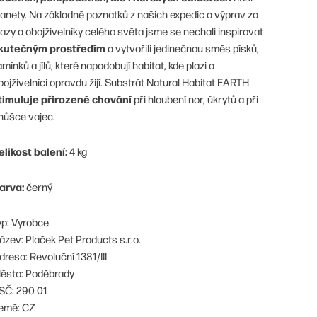
lanety. Na základně poznatků z našich expedic a výprav za
lazy a obojživelníky celého světa jsme se nechali inspirovat
kutečným prostředím
a vytvořili jedinečnou směs písků,
amínků a jílů, které napodobují habitat, kde plazi a
bojživelníci opravdu žijí. Substrát Natural Habitat EARTH
timuluje přirozené chování
při hloubení nor, úkrytů a při
nůšce vajec.
elikost balení:
4 kg
arva:
černý
yp: Vyrobce
ázev: Plaček Pet Products s.r.o.
dresa: Revoluční 1381/III
ěsto: Poděbrady
SČ: 290 01
emě: CZ