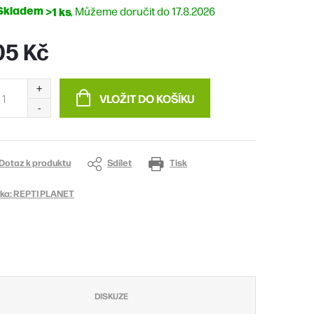
Skladem
>1 ks
17.8.2026
05 Kč
ná
:
VLOŽIT DO KOŠÍKU
Dotaz k produktu
Sdílet
Tisk
ka:
REPTI PLANET
DISKUZE