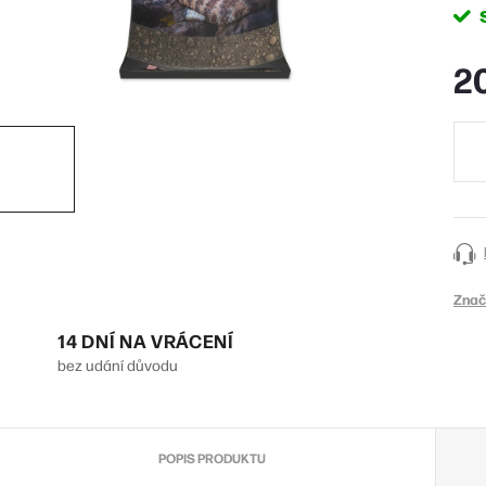
2
Měr
cena
Znač
14 DNÍ NA VRÁCENÍ
bez udání důvodu
POPIS PRODUKTU