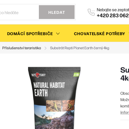
HLEDAT
+420 283 062
DOMÁCÍ SPOTŘEBIČE
CHOVATELSKÉ POTŘEBY
Příslušenství teraristika
Substrát Repti Planet Earth černý 4kg
Su
4k
Obsa
Možn
komb
info