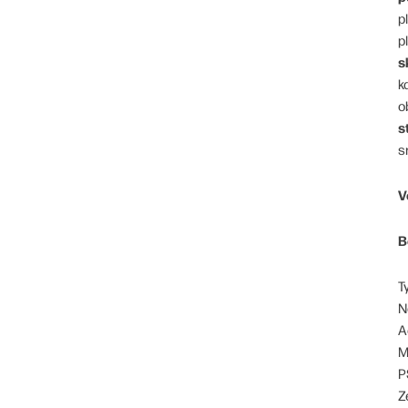
p
p
s
k
o
s
s
V
B
T
N
A
M
P
Z