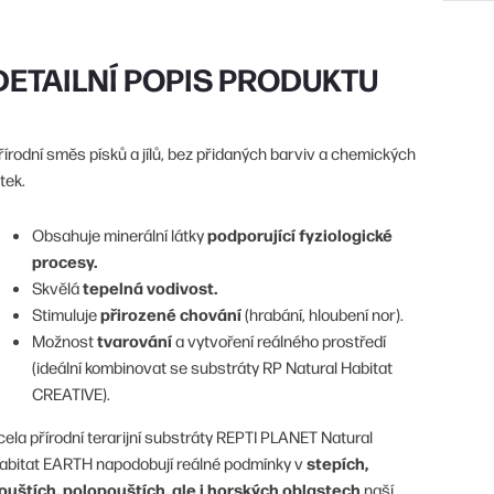
DETAILNÍ POPIS PRODUKTU
řírodní směs písků a jílů, bez přidaných barviv a chemických
tek.​
podporující fyziologické
Obsahuje minerální látky
procesy.​
tepelná vodivost.
Skvělá
přirozené chování
Stimuluje
(hrabání, hloubení nor).​
tvarování
Možnost
a vytvoření reálného prostředí
(ideální kombinovat se substráty RP Natural Habitat
CREATIVE).​
cela přírodní terarijní substráty REPTI PLANET Natural
stepích,
abitat EARTH napodobují reálné podmínky v
ouštích, polopouštích, ale i horských oblastech
naší