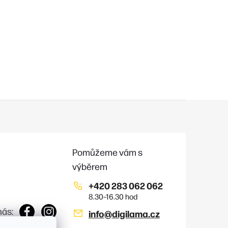
+420 283 062 062
nás:
info
@
digilama.cz