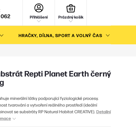
NÁKUPNÍ
KOŠÍK
 062
Přihlášení
Prázdný košík
HRAČKY, DÍLNA, SPORT A VOLNÝ ČAS
AKC
bstrát Repti Planet Earth černý
g
huje minerální látky podporující fyziologické procesy.
ost tvarování a vytvoření reálného prostředí (ideální
Detailní
inovat se substráty RP Natural Habitat CREATIVE).
rmace