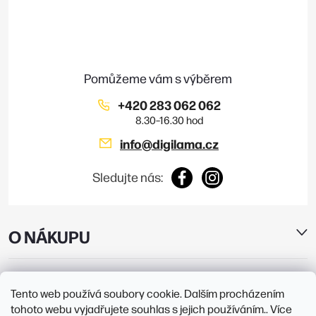
p
a
t
í
+420 283 062 062
info
@
digilama.cz
Sledujte nás:
O NÁKUPU
E-SHOP
Tento web používá soubory cookie. Dalším procházením
tohoto webu vyjadřujete souhlas s jejich používáním.. Více