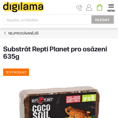
Přejít
NÁKUPNÍ
KOŠÍK
na
obsah
HLEDAT
NEJPRODÁVANĚJŠÍ
Substrát Repti Planet pro osázení
635g
TOP PRODUKT