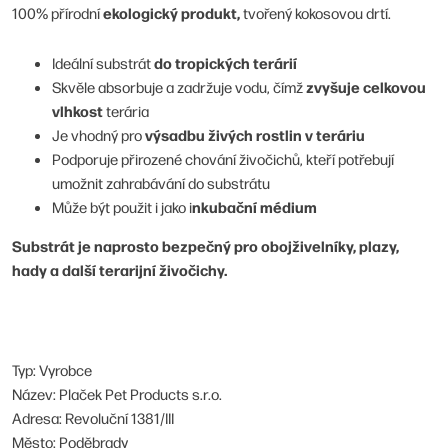
ekologický produkt,
100% přírodní
tvořený kokosovou drtí.
do tropických terárií
Ideální substrát
zvyšuje celkovou
Skvěle absorbuje a zadržuje vodu, čímž
vlhkost
terária
výsadbu živých rostlin v teráriu
Je vhodný pro
Podporuje přirozené chování živočichů, kteří potřebují
umožnit zahrabávání do substrátu
nkubační médium
Může být použit i jako i
Substrát je naprosto bezpečný pro obojživelníky, plazy,
hady a další terarijní živočichy.
Typ: Vyrobce
Název: Plaček Pet Products s.r.o.
Adresa: Revoluční 1381/III
Město: Poděbrady