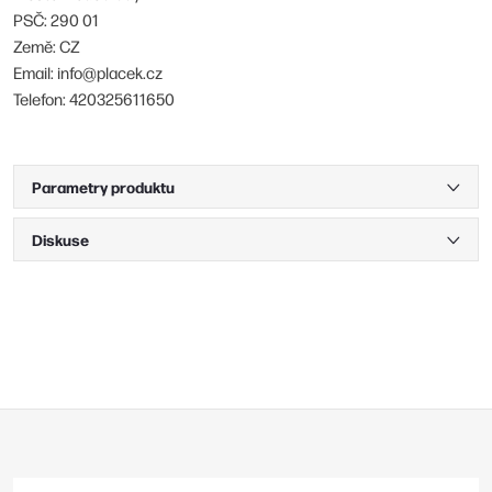
PSČ: 290 01
Země: CZ
Email: info@placek.cz
Telefon: 420325611650
Parametry produktu
Diskuse
Z
á