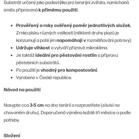
Substrát určený jako podestýlka pro terarijní zvířata, namíchaná
k přímému použití
směs připravená
.
Prověřený a roky ověřený poměr jednotlivých složek
.
Zrnka písku různých velikostí (některé druhy plazů je
napomáhají
v
konzumují a poté jim
rozmělňování potravy).
Udržuje vlhkost
a vytváří příznivé mikroklima.
ideální pro pěstování rostlin
Je taktéž
a přípravu
pěstebních substrátů.
vhodný pro kompostování
Po použití je
.
Vyrobeno v České republice.
Návod na použití
3-5 cm
Nasypte cca
na dno terárií a rozprostřete (závisí na
chovaném druhu). Doporučená výměna každé tři měsíce a podle
potřeby.
Složení