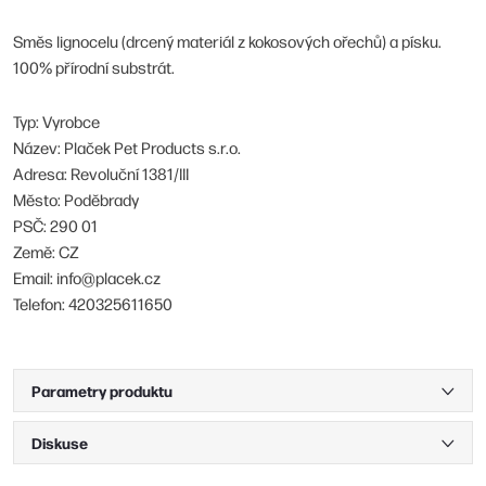
Směs lignocelu (drcený materiál z kokosových ořechů) a písku.
100% přírodní substrát.​
Typ: Vyrobce
Název: Plaček Pet Products s.r.o.
Adresa: Revoluční 1381/III
Město: Poděbrady
PSČ: 290 01
Země: CZ
Email: info@placek.cz
Telefon: 420325611650
Parametry produktu
Diskuse