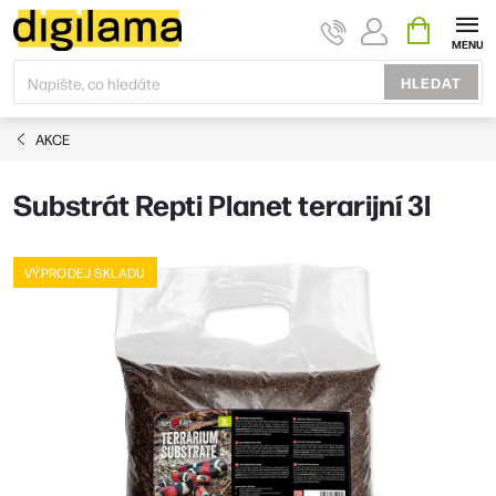
Přejít
NÁKUPNÍ
KOŠÍK
na
obsah
HLEDAT
AKCE
Substrát Repti Planet terarijní 3l
VÝPRODEJ SKLADU