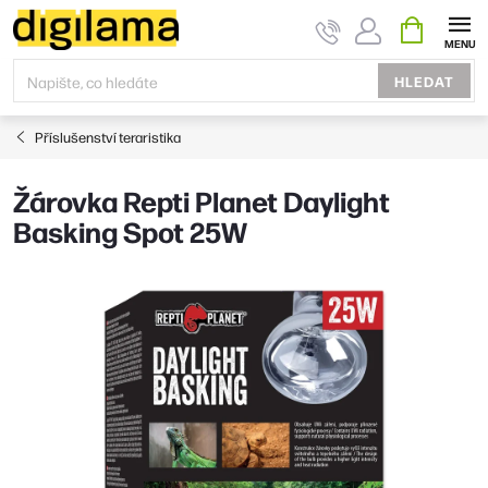
Přejít
NÁKUPNÍ
KOŠÍK
na
obsah
HLEDAT
Příslušenství teraristika
Žárovka Repti Planet Daylight
Basking Spot 25W