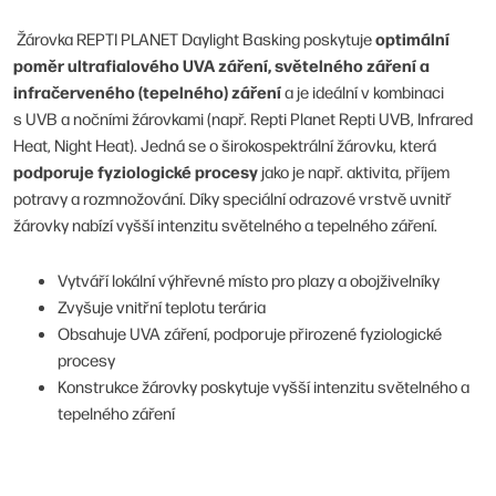
optimální
Žárovka REPTI PLANET Daylight Basking poskytuje
poměr ultrafialového UVA záření, světelného záření a
infračerveného (tepelného) záření
a je ideální v kombinaci
s UVB a nočními žárovkami (např. Repti Planet Repti UVB, Infrared
Heat, Night Heat). Jedná se o širokospektrální žárovku, která
podporuje fyziologické procesy
jako je např. aktivita, příjem
potravy a rozmnožování. Díky speciální odrazové vrstvě uvnitř
žárovky nabízí vyšší intenzitu světelného a tepelného záření.
Vytváří lokální výhřevné místo pro plazy a obojživelníky
Zvyšuje vnitřní teplotu terária
Obsahuje UVA záření, podporuje přirozené fyziologické
procesy
Konstrukce žárovky poskytuje vyšší intenzitu světelného a
tepelného záření