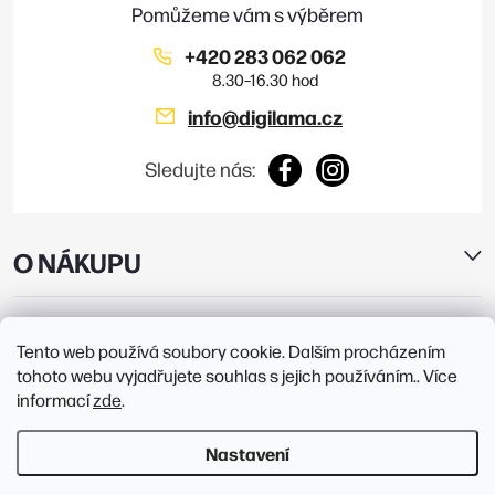
í
+420 283 062 062
info
@
digilama.cz
Sledujte nás:
O NÁKUPU
E-SHOP
Tento web používá soubory cookie. Dalším procházením
tohoto webu vyjadřujete souhlas s jejich používáním.. Více
PRODEJNY
informací
zde
.
Nastavení
Copyright 2026
Digilama
. Všechna práva vyhrazena.
Upravit nastavení