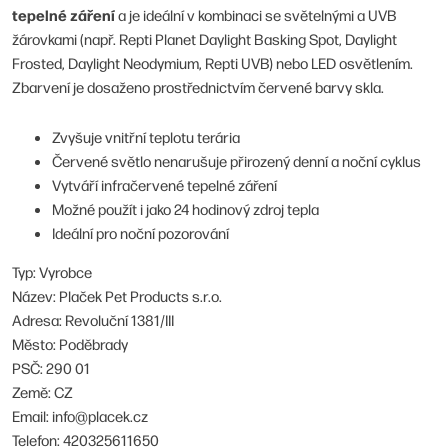
tepelné záření
a je ideální v kombinaci se světelnými a UVB
žárovkami (např. Repti Planet Daylight Basking Spot, Daylight
Frosted, Daylight Neodymium, Repti UVB) nebo LED osvětlením.
Zbarvení je dosaženo prostřednictvím červené barvy skla.
Zvyšuje vnitřní teplotu terária
Červené světlo nenarušuje přirozený denní a noční cyklus
Vytváří infračervené tepelné záření
Možné použít i jako 24 hodinový zdroj tepla
Ideální pro noční pozorování
Typ: Vyrobce
Název: Plaček Pet Products s.r.o.
Adresa: Revoluční 1381/III
Město: Poděbrady
PSČ: 290 01
Země: CZ
Email: info@placek.cz
Telefon: 420325611650