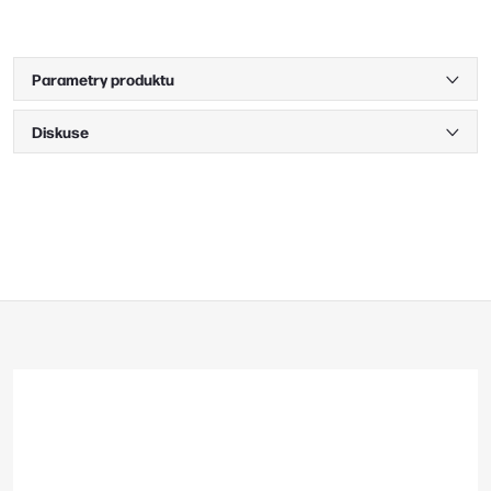
Parametry produktu
Diskuse
Z
á
p
a
t