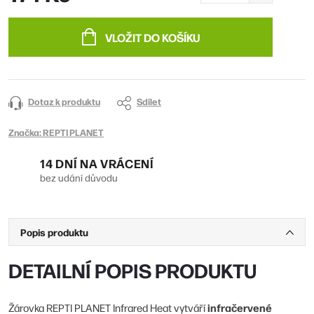
Měrná
cena:
VLOŽIT DO KOŠÍKU
Dotaz k produktu
Sdílet
Značka:
REPTI PLANET
14 DNÍ NA VRÁCENÍ
bez udání důvodu
Popis produktu
DETAILNÍ POPIS PRODUKTU
infračervené
Žárovka REPTI PLANET Infrared Heat vytváří