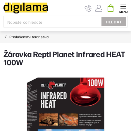
Přejít
NÁKUPNÍ
KOŠÍK
na
obsah
HLEDAT
Příslušenství teraristika
Žárovka Repti Planet Infrared HEAT
100W