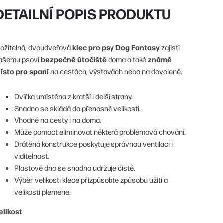
DETAILNÍ POPIS PRODUKTU
klec pro psy Dog Fantasy
ložitelná, dvoudveřová
zajistí
bezpečné útočiště
známé
ašemu psovi
doma a také
ísto pro spaní
na cestách, výstavách nebo na dovolené.
Dvířka umístěna z kratší i delší strany.
Snadno se skládá do přenosné velikosti.
Vhodné na cesty i na doma.
Může pomoct eliminovat některá problémová chování.
Drátěná konstrukce poskytuje správnou ventilaci i
viditelnost.
Plastové dno se snadno udržuje čisté.
Výběr velikosti klece přizpůsobte způsobu užití a
velikosti plemene.
elikost