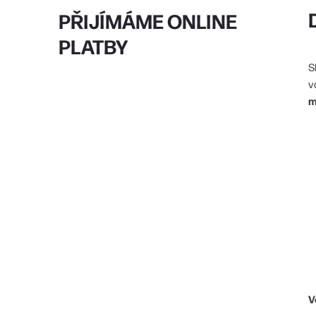
PŘIJÍMÁME ONLINE
PLATBY
S
v
m
V