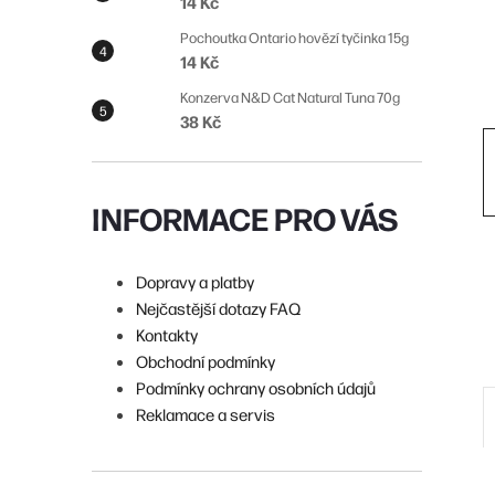
14 Kč
n
Pochoutka Ontario hovězí tyčinka 15g
í
14 Kč
p
Konzerva N&D Cat Natural Tuna 70g
38 Kč
a
n
e
INFORMACE PRO VÁS
l
Dopravy a platby
Nejčastější dotazy FAQ
Kontakty
Obchodní podmínky
Podmínky ochrany osobních údajů
Reklamace a servis