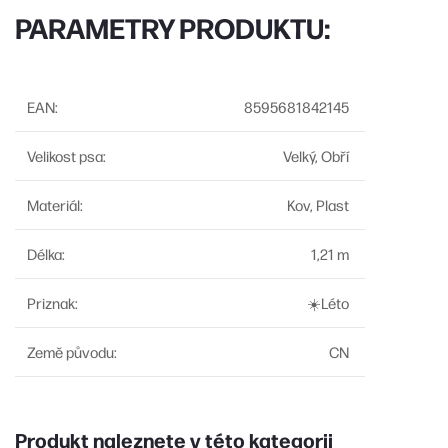
PARAMETRY PRODUKTU:
EAN
:
8595681842145
Velikost psa
:
Velký, Obří
Materiál
:
Kov, Plast
Délka
:
1,21 m
Priznak
:
☀️Léto
Země původu
:
CN
Produkt naleznete v této kategorii