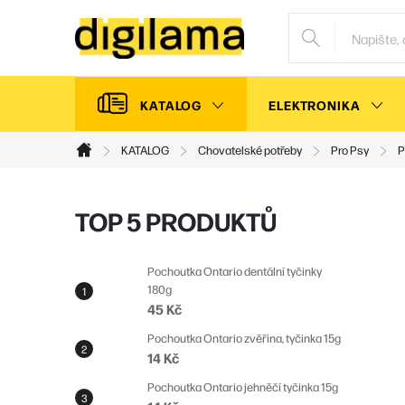
Přejít
na
obsah
KATALOG
ELEKTRONIKA
KATALOG
Chovatelské potřeby
Pro Psy
P
Domů
P
TOP 5 PRODUKTŮ
o
s
Pochoutka Ontario dentální tyčinky
180g
t
45 Kč
r
Pochoutka Ontario zvěřina, tyčinka 15g
a
14 Kč
n
Pochoutka Ontario jehněčí tyčinka 15g