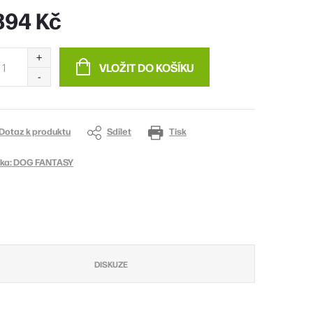
394 Kč
ná
:
VLOŽIT DO KOŠÍKU
Dotaz k produktu
Sdílet
Tisk
ka:
DOG FANTASY
DISKUZE