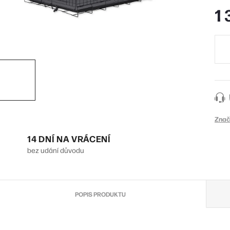
1 
Měr
cena
Znač
14 DNÍ NA VRÁCENÍ
bez udání důvodu
POPIS PRODUKTU