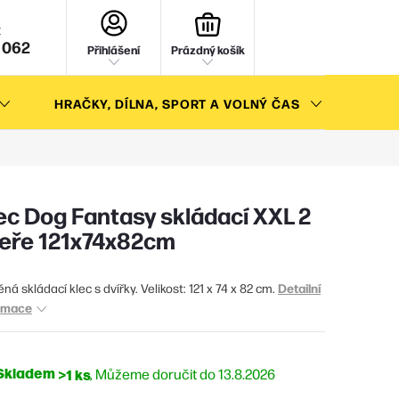
NÁKUPNÍ
KOŠÍK
 062
Přihlášení
Prázdný košík
HRAČKY, DÍLNA, SPORT A VOLNÝ ČAS
AKC
ec Dog Fantasy skládací XXL 2
eře 121x74x82cm
Detailní
ná skládací klec s dvířky. Velikost: 121 x 74 x 82 cm.
rmace
Skladem
>1 ks
13.8.2026