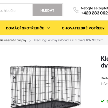
HLEDAT
+420 283 062
DOMÁCÍ SPOTŘEBIČE
CHOVATELSKÉ POTŘEBY
říslušenství pro psy
Klec Dog Fantasy skládací XXL 2 dveře 121x74x82cm
Kl
dv
Drátě
info