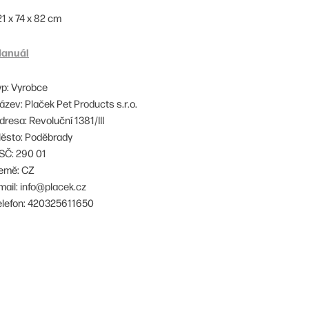
21 x 74 x 82 cm
anuál
yp: Vyrobce
ázev: Plaček Pet Products s.r.o.
dresa: Revoluční 1381/III
ěsto: Poděbrady
SČ: 290 01
emě: CZ
mail: info@placek.cz
elefon: 420325611650