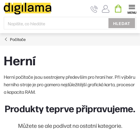
Přejít
NÁKUPNÍ
KOŠÍK
na
obsah
HLEDAT
Počítače
Herní
Herní počítače jsou sestrojeny především pro hraní her. Při výběru
herního stroje je pro gamera nejdůležitější grafická karta, procesor
a kapacita RAM.
Produkty teprve připravujeme.
Můžete se ale podívat na ostatní kategorie.