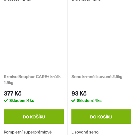
Krmivo Beaphar CARE+ králík
Seno krmné lisované 2,5kg
1,5kg
377 Kč
93 Kč
Skladem
>1 ks
Skladem
>1 ks
DO KOŠÍKU
DO KOŠÍKU
Kompletní superprémiové
Lisované seno.