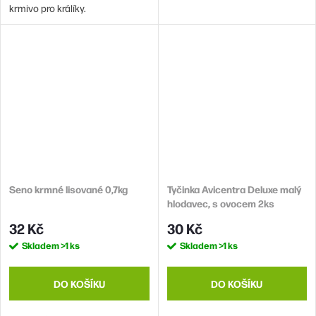
krmivo pro králíky.
Seno krmné lisované 0,7kg
Tyčinka Avicentra Deluxe malý
hlodavec, s ovocem 2ks
32 Kč
30 Kč
Skladem
>1 ks
Skladem
>1 ks
DO KOŠÍKU
DO KOŠÍKU