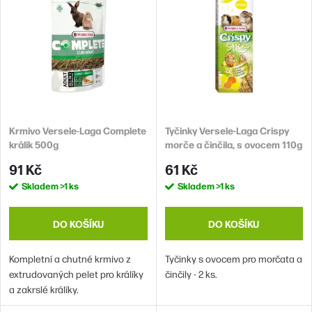
ý
n
Abecedně
p
í
i
p
s
r
p
o
r
d
Krmivo Versele-Laga Complete
Tyčinky Versele-Laga Crispy
o
králík 500g
morče a činčila, s ovocem 110g
u
d
2ks
91 Kč
61 Kč
k
u
Skladem
>1 ks
Skladem
>1 ks
t
k
ů
t
DO KOŠÍKU
DO KOŠÍKU
ů
Kompletní a chutné krmivo z
Tyčinky s ovocem pro morčata a
extrudovaných pelet pro králíky
činčily - 2 ks.
a zakrslé králíky.