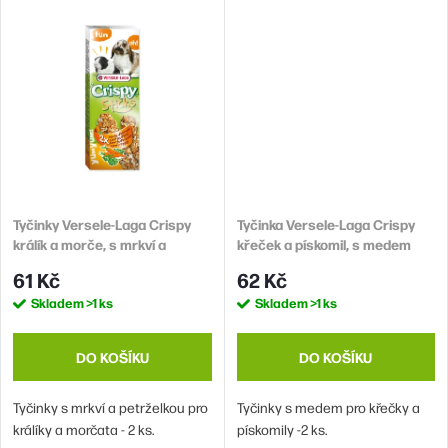
Tyčinky Versele-Laga Crispy
Tyčinka Versele-Laga Crispy
králík a morče, s mrkví a
křeček a pískomil, s medem
petrželkou 110g 2ks
110g 2ks
61 Kč
62 Kč
Skladem
>1 ks
Skladem
>1 ks
DO KOŠÍKU
DO KOŠÍKU
Tyčinky s mrkví a petrželkou pro
Tyčinky s medem pro křečky a
králíky a morčata - 2 ks.
pískomily -2 ks.