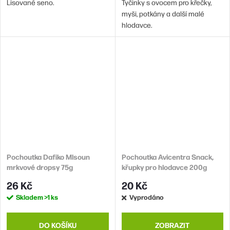
Lisované seno.
Tyčinky s ovocem pro křečky,
myši, potkány a další malé
hlodavce.
Pochoutka Dafiko Mlsoun
Pochoutka Avicentra Snack,
mrkvové dropsy 75g
křupky pro hlodavce 200g
26 Kč
20 Kč
Skladem
>1 ks
Vyprodáno
DO KOŠÍKU
ZOBRAZIT