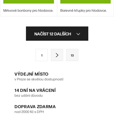
Mrkvové bonbony pro hlodavce.
Barevné křupky pro hlodavce.
O
NAČÍST 12 DALŠÍCH
v
l
S
1
13
á
t
d
r
VÝDEJNÍ MÍSTO
a
á
v Praze se skvělou dostupností
n
c
14 DNÍ NA VRÁCENÍ
k
í
bez udání důvodu
o
p
DOPRAVA ZDARMA
v
r
nad 2000 Kč s DPH