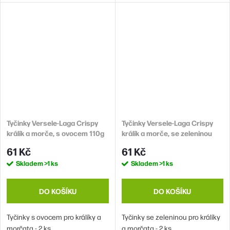
Tyčinky Versele-Laga Crispy
Tyčinky Versele-Laga Crispy
králík a morče, s ovocem 110g
králík a morče, se zeleninou
2ks
110g
61 Kč
61 Kč
Skladem
>1 ks
Skladem
>1 ks
DO KOŠÍKU
DO KOŠÍKU
Tyčinky s ovocem pro králíky a
Tyčinky se zeleninou pro králíky
morčata - 2 ks.
a morčata - 2 ks.