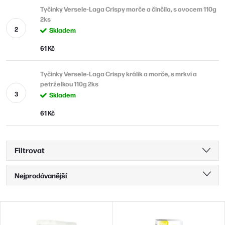
Tyčinky Versele-Laga Crispy morče a činčila, s ovocem 110g
2ks
Skladem
61 Kč
Tyčinky Versele-Laga Crispy králík a morče, s mrkví a
petrželkou 110g 2ks
Skladem
61 Kč
Filtrovat
Ř
Nejprodávanější
a
Nejlevnější
z
V
Nejdražší
e