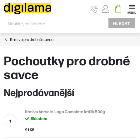
Přejít
NÁKUPNÍ
KOŠÍK
na
obsah
HLEDAT
Krmivo pro drobné savce
Pochoutky pro drobné
savce
Nejprodávanější
Krmivo Versele-Laga Complete králík 500g
Skladem
91 Kč