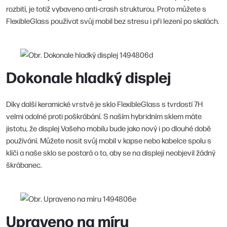
rozbití, je totiž vybaveno anti-crash strukturou. Proto můžete s
FlexibleGlass používat svůj mobil bez stresu i při lezení po skalách.
Dokonale hladký displej
Díky další keramické vrstvě je sklo FlexibleGlass s tvrdostí 7H
velmi odolné proti poškrábání. S naším hybridním sklem máte
jistotu, že displej Vašeho mobilu bude jako nový i po dlouhé době
používání. Můžete nosit svůj mobil v kapse nebo kabelce spolu s
klíči a naše sklo se postará o to, aby se na displeji neobjevil žádný
škrábanec.
Upraveno na míru