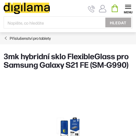
Přejít
NÁKUPNÍ
KOŠÍK
na
obsah
HLEDAT
Příslušenství pro tablety
3mk hybridní sklo FlexibleGlass pro
Samsung Galaxy S21 FE (SM-G990)