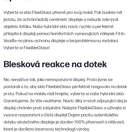
Vyberte si sklo FlexiGlass přesně pro svůj mobil. Pak budete mít
jistotu, že ochrání každý centimetr displeje a nebude zakrývat
objektiv foťáku. Naše hybridní sklo navíc rychle a perfektně
přilepíte k displeji pomocí komfortních vymezujících nálepek Fit-In.
Vsaďte na plnou ochranu displeje a bezproblémovou instalaci.
Vyberte si FlexibleGlass!
Blesková reakce na dotek
Nic nenaštve tak, jako neresponzivní displej. Proto jsme se
postarali o to, aby sklo FlexibleGlass perfektně reagovalo na dotek
prstu. Pokud na mobilu rádi hrajete, vyberte si naše hybridní sklo.
Garantujeme, že Vás nezklame. Navíc díky vrstvě odpuzující olej je
displej chráněn proti zašpinění. Nalepte FlexibleGlass a užívejte si
vysoce responzivní a čistý displej! Dojem pocitu autentického
dotyku skutečného displeje je docilen 100% přesností a citlivostí,
které je docíleno laserovou technologií výroby.