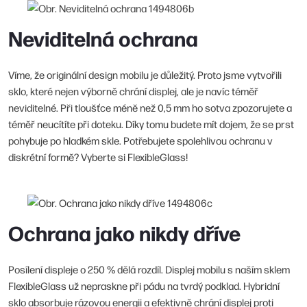
Neviditelná ochrana
Víme, že originální design mobilu je důležitý. Proto jsme vytvořili
sklo, které nejen výborně chrání displej, ale je navíc téměř
neviditelné. Při tloušťce méně než 0,5 mm ho sotva zpozorujete a
téměř neucítíte při doteku. Díky tomu budete mít dojem, že se prst
pohybuje po hladkém skle. Potřebujete spolehlivou ochranu v
diskrétní formě? Vyberte si FlexibleGlass!
Ochrana jako nikdy dříve
Posílení displeje o 250 % dělá rozdíl. Displej mobilu s naším sklem
FlexibleGlass už nepraskne při pádu na tvrdý podklad. Hybridní
sklo absorbuje rázovou energii a efektivně chrání displej proti