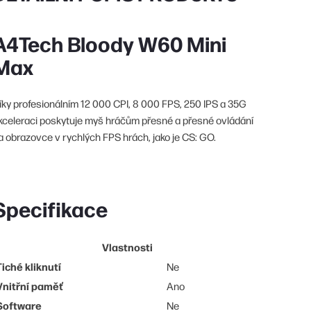
A4Tech Bloody W60 Mini
Max
íky profesionálním 12 000 CPI, 8 000 FPS, 250 IPS a 35G
kceleraci poskytuje myš hráčům přesné a přesné ovládání
a obrazovce v rychlých FPS hrách, jako je CS: GO.
Specifikace
Vlastnosti
Tiché kliknutí
Ne
Vnitřní paměť
Ano
Software
Ne