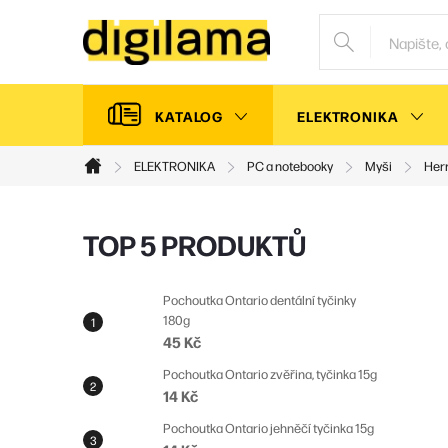
Přejít
na
obsah
KATALOG
ELEKTRONIKA
ELEKTRONIKA
PC a notebooky
Myši
Her
Domů
P
TOP 5 PRODUKTŮ
o
s
Pochoutka Ontario dentální tyčinky
180g
t
45 Kč
r
Pochoutka Ontario zvěřina, tyčinka 15g
a
14 Kč
n
Pochoutka Ontario jehněčí tyčinka 15g