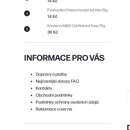
14 Kč
n
Pochoutka Ontario hovězí tyčinka 15g
í
14 Kč
p
Konzerva N&D Cat Natural Tuna 70g
38 Kč
a
n
e
INFORMACE PRO VÁS
l
Dopravy a platby
Nejčastější dotazy FAQ
Kontakty
Obchodní podmínky
Podmínky ochrany osobních údajů
Reklamace a servis