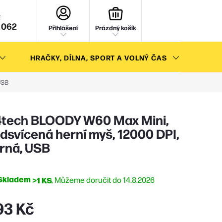
NÁKUPNÍ
KOŠÍK
 062
Přihlášení
Prázdný košík
HRAČKY, DÍLNA, SPORT A VOLNÝ ČAS
AKC
USB
tech BLOODY W60 Max Mini,
dsvícená herní myš, 12000 DPI,
rná, USB
Skladem
>1 KS
14.8.2026
93 Kč
ná