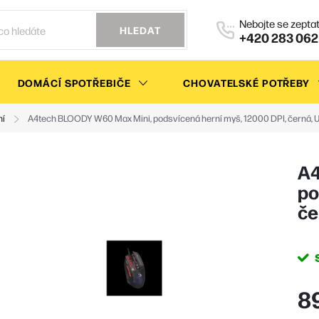
HLEDAT
+420 283 062
DOMÁCÍ SPOTŘEBIČE
CHOVATELSKÉ POTŘEBY
ní
A4tech BLOODY W60 Max Mini, podsvícená herní myš, 12000 DPI, černá, 
A4
po
če
8
Měr