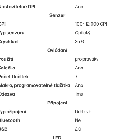
Nastavitelné DPI
Ano
Senzor
CPI
100~12,000 CPI
Typ senzoru
Optický
Zrychlení
35 G
Ovládání
Použití
pro praváky
Kolečko
Ano
Počet tlačítek
7
Makro, programovatelné tlačítka
Ano
Odezva
1ms
Připojení
Typ připojení
Drátové
Bluetooth
Ne
USB
2.0
LED