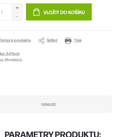
:
VLOŽIT DO KOŠÍKU
Dotaz k produktu
Sdílet
Tisk
ka:
A4Tech
ka
:
24 měsíců
DISKUZE
PARAMETRY PRODUKTU: