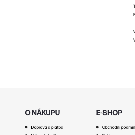
Z
á
p
O NÁKUPU
E-SHOP
a
Doprava a platba
Obchodní podmí
t