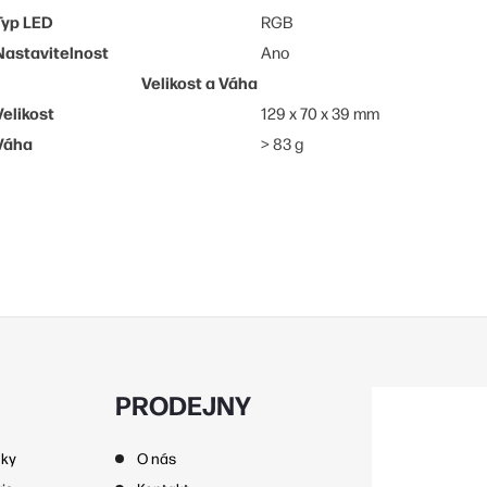
Typ LED
RGB
Nastavitelnost
Ano
Velikost a Váha
Velikost
129 x 70 x 39 mm
Váha
> 83 g
PRODEJNY
nky
O nás