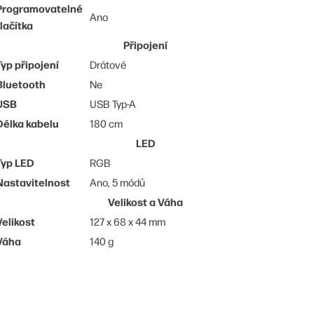
Programovatelné
Ano
tlačítka
Připojení
Typ připojení
Drátové
Bluetooth
Ne
USB
USB Typ-A
Délka kabelu
180 cm
LED
Typ LED
RGB
Nastavitelnost
Ano, 5 módů
Velikost a Váha
Velikost
127 x 68 x 44 mm
Váha
140 g