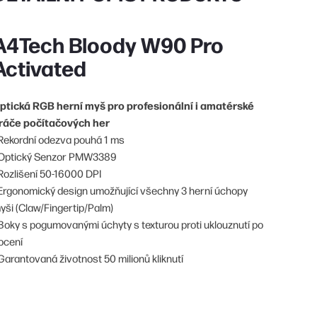
A4Tech Bloody W90 Pro
Activated
ptická RGB herní myš pro profesionální i amatérské
ráče počítačových her
 Rekordní odezva pouhá 1 ms
 Optický Senzor PMW3389
 Rozlišení 50-16000 DPI
 Ergonomický design umožňující všechny 3 herní úchopy
yši (Claw/Fingertip/Palm)
 Boky s pogumovanými úchyty s texturou proti uklouznutí po
ocení
 Garantovaná životnost 50 milionů kliknutí