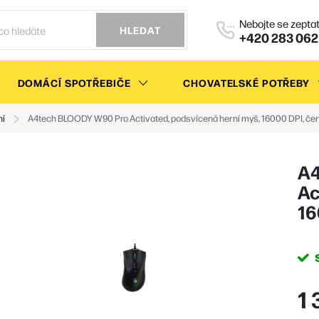
HLEDAT
+420 283 062
DOMÁCÍ SPOTŘEBIČE
CHOVATELSKÉ POTŘEBY
ní
A4tech BLOODY W90 Pro Activated, podsvícená herní myš, 16000 DPI, če
A4
Ac
16
1 
Měr