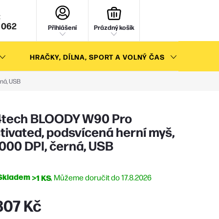
NÁKUPNÍ
KOŠÍK
 062
Přihlášení
Prázdný košík
HRAČKY, DÍLNA, SPORT A VOLNÝ ČAS
AKC
rná, USB
tech BLOODY W90 Pro
tivated, podsvícená herní myš,
000 DPI, černá, USB
Skladem
>1 KS
17.8.2026
307 Kč
ná