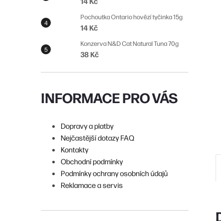
14 Kč
n
Pochoutka Ontario hovězí tyčinka 15g
í
14 Kč
p
Konzerva N&D Cat Natural Tuna 70g
38 Kč
a
n
e
INFORMACE PRO VÁS
l
Dopravy a platby
Nejčastější dotazy FAQ
Kontakty
Obchodní podmínky
Podmínky ochrany osobních údajů
Reklamace a servis