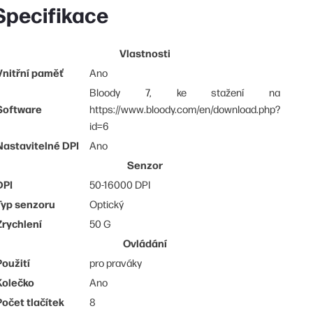
Specifikace
Vlastnosti
Vnitřní paměť
Ano
Bloody 7, ke stažení na
Software
https://www.bloody.com/en/download.php?
id=6
Nastavitelné DPI
Ano
Senzor
DPI
50-16000 DPI
Typ senzoru
Optický
Zrychlení
50 G
Ovládání
Použití
pro praváky
Kolečko
Ano
Počet tlačítek
8