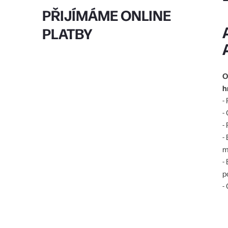
PŘIJÍMÁME ONLINE
PLATBY
O
h
-
-
-
-
m
-
p
-