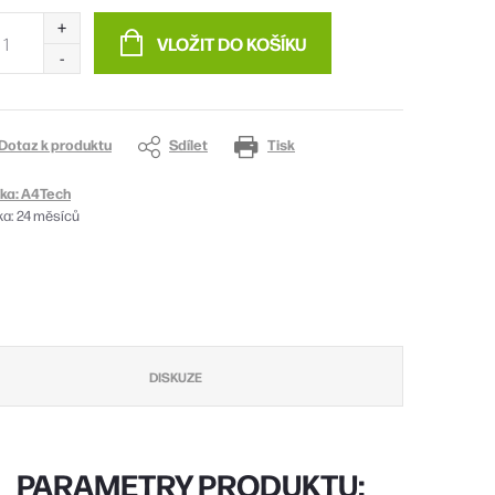
:
VLOŽIT DO KOŠÍKU
Dotaz k produktu
Sdílet
Tisk
ka:
A4Tech
ka
:
24 měsíců
DISKUZE
PARAMETRY PRODUKTU: