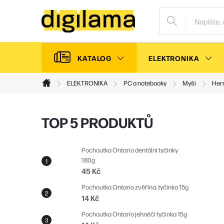
Přejít
na
obsah
KATALOG
ELEKTRONIKA
ELEKTRONIKA
PC a notebooky
Myši
Her
Domů
P
TOP 5 PRODUKTŮ
o
s
Pochoutka Ontario dentální tyčinky
180g
t
45 Kč
r
Pochoutka Ontario zvěřina, tyčinka 15g
a
14 Kč
n
Pochoutka Ontario jehněčí tyčinka 15g