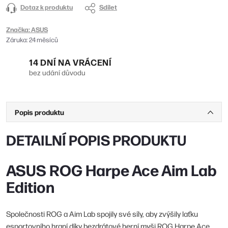
Dotaz k produktu
Sdílet
Značka:
ASUS
Záruka
:
24 měsíců
14 DNÍ NA VRÁCENÍ
bez udání důvodu
Popis produktu
DETAILNÍ POPIS PRODUKTU
ASUS ROG Harpe Ace Aim Lab
Edition
Společnosti ROG a Aim Lab spojily své síly, aby zvýšily laťku
esportovního hraní díky bezdrátové herní myši ROG Harpe Ace