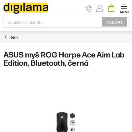
Přejít
NÁKUPNÍ
KOŠÍK
na
obsah
HLEDAT
Herní
ASUS myš ROG Harpe Ace Aim Lab
Edition, Bluetooth, černá