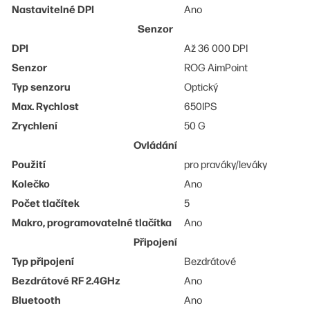
Nastavitelné DPI
Ano
Senzor
DPI
Až 36 000 DPI
Senzor
ROG AimPoint
Typ senzoru
Optický
Max. Rychlost
650IPS
Zrychlení
50 G
Ovládání
Použití
pro praváky/leváky
Kolečko
Ano
Počet tlačítek
5
Makro, programovatelné tlačítka
Ano
Připojení
Typ připojení
Bezdrátové
Bezdrátové RF 2.4GHz
Ano
Bluetooth
Ano