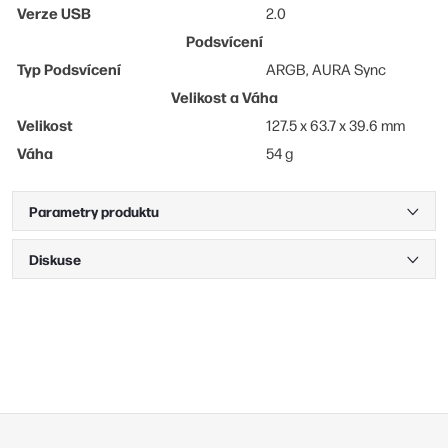
Verze USB
2.0
Podsvícení
Typ Podsvícení
ARGB, AURA Sync
Velikost a Váha
Velikost
127.5 x 63.7 x 39.6 mm
Váha
54 g
Parametry produktu
Diskuse
Z