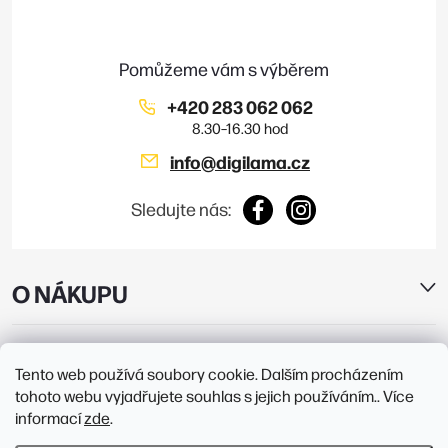
t
í
+420 283 062 062
info
@
digilama.cz
Sledujte nás:
O NÁKUPU
E-SHOP
Tento web používá soubory cookie. Dalším procházením
tohoto webu vyjadřujete souhlas s jejich používáním.. Více
PRODEJNY
informací
zde
.