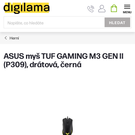
Přejít
NÁKUPNÍ
KOŠÍK
na
obsah
HLEDAT
Herní
ASUS myš TUF GAMING M3 GEN II
(P309), drátová, černá