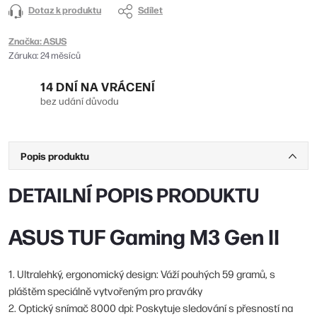
Dotaz k produktu
Sdílet
Značka:
ASUS
Záruka
:
24 měsíců
14 DNÍ NA VRÁCENÍ
bez udání důvodu
Popis produktu
DETAILNÍ POPIS PRODUKTU
ASUS TUF Gaming M3 Gen II
1. Ultralehký, ergonomický design: Váží pouhých 59 gramů, s
pláštěm speciálně vytvořeným pro praváky
2. Optický snímač 8000 dpi: Poskytuje sledování s přesností na