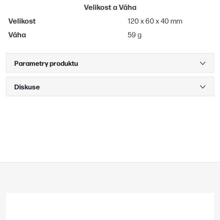
Velikost a Váha
Velikost
120 x 60 x 40 mm
Váha
59 g
Parametry produktu
Diskuse
Z
á
p
a