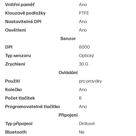
Vnitřní paměť
Ano
Klouzavé podložky
PTFE
Nastavitelné DPI
Ano
Osvětlení
Ano
Senzor
DPI
8000
Typ senzoru
Optický
Zrychlení
30 G
Ovládání
Použití
pro praváky
Kolečko
Ano
Počet tlačítek
6
Programovatelné tlačítka
Ano
Připojení
Typ připojení
Drátové
Bluetooth
Ne