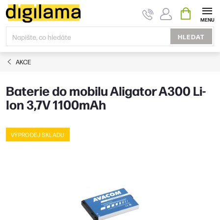
Přejít
NÁKUPNÍ
KOŠÍK
na
obsah
HLEDAT
AKCE
Baterie do mobilu Aligator A300 Li-
Ion 3,7V 1100mAh
VÝPRODEJ SKLADU