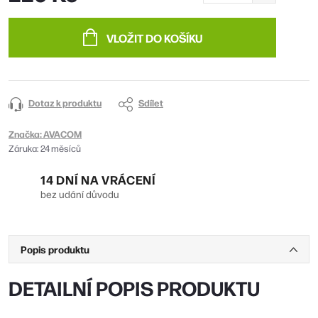
Měrná
cena:
VLOŽIT DO KOŠÍKU
Dotaz k produktu
Sdílet
Značka:
AVACOM
Záruka
:
24 měsíců
14 DNÍ NA VRÁCENÍ
bez udání důvodu
Popis produktu
DETAILNÍ POPIS PRODUKTU