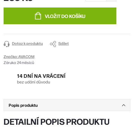
Měrná
cena:
VLOŽIT DO KOŠÍKU
Dotaz k produktu
Sdílet
Značka:
AVACOM
Záruka
:
24 měsíců
14 DNÍ NA VRÁCENÍ
bez udání důvodu
Popis produktu
DETAILNÍ POPIS PRODUKTU