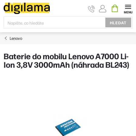
Přejít
NÁKUPNÍ
KOŠÍK
na
obsah
HLEDAT
Lenovo
Baterie do mobilu Lenovo A7000 Li-
Ion 3,8V 3000mAh (náhrada BL243)