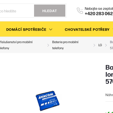
HLEDAT
+420 283 062
DOMÁCÍ SPOTŘEBIČE
CHOVATELSKÉ POTŘEBY
říslušenství pro mobilní
Baterie pro mobilní
Ba
LG
elefony
telefony
5
Ba
Io
57
Náhr