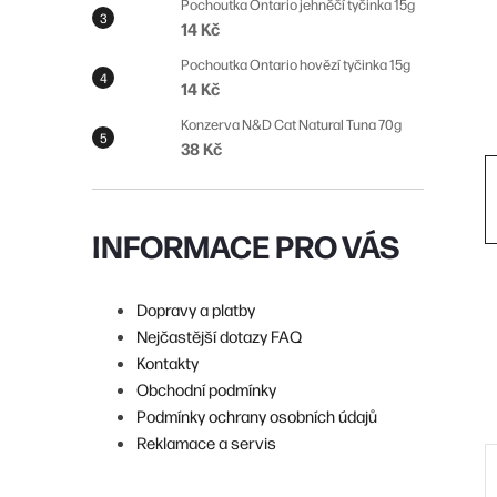
n
Pochoutka Ontario jehněčí tyčinka 15g
14 Kč
n
Pochoutka Ontario hovězí tyčinka 15g
í
14 Kč
p
Konzerva N&D Cat Natural Tuna 70g
38 Kč
a
n
e
INFORMACE PRO VÁS
l
Dopravy a platby
Nejčastější dotazy FAQ
Kontakty
Obchodní podmínky
Podmínky ochrany osobních údajů
Reklamace a servis