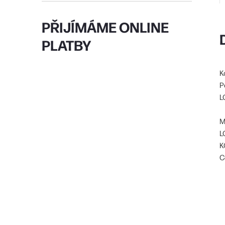
PŘIJÍMÁME ONLINE
PLATBY
K
P
L
M
L
K
C