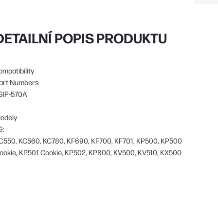
DETAILNÍ POPIS PRODUKTU
ompatibility
art Numbers
GIP-570A
odely
G:
C550, KC560, KC780, KF690, KF700, KF701, KP500, KP500
ookie, KP501 Cookie, KP502, KP800, KV500, KV510, KX500