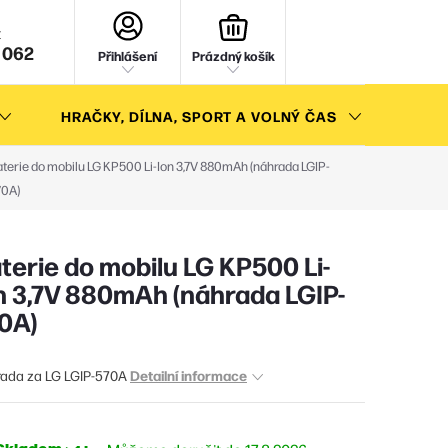
NÁKUPNÍ
KOŠÍK
 062
Přihlášení
Prázdný košík
HRAČKY, DÍLNA, SPORT A VOLNÝ ČAS
AKC
terie do mobilu LG KP500 Li-Ion 3,7V 880mAh (náhrada LGIP-
70A)
terie do mobilu LG KP500 Li-
n 3,7V 880mAh (náhrada LGIP-
0A)
Detailní informace
ada za LG LGIP-570A