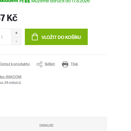
Skladem
>1 ks
17.8.2026
7 Kč
ná
:
VLOŽIT DO KOŠÍKU
Dotaz k produktu
Sdílet
Tisk
ka:
AVACOM
ka
:
24 měsíců
DISKUZE