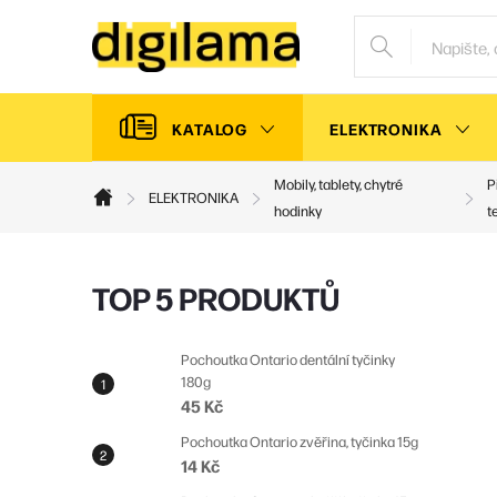
Přejít
na
obsah
KATALOG
ELEKTRONIKA
Mobily, tablety, chytré
P
ELEKTRONIKA
Domů
hodinky
t
P
TOP 5 PRODUKTŮ
o
s
Pochoutka Ontario dentální tyčinky
180g
t
45 Kč
r
Pochoutka Ontario zvěřina, tyčinka 15g
a
14 Kč