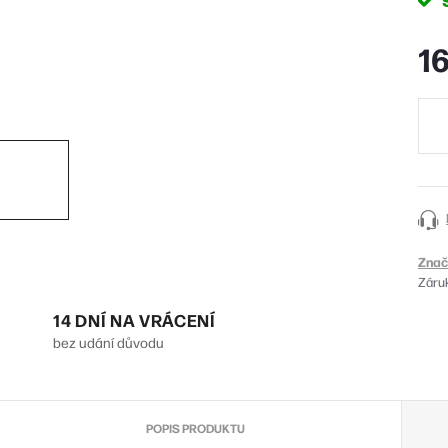
16
Měr
cena
Znač
Záru
14 DNÍ NA VRÁCENÍ
bez udání důvodu
POPIS PRODUKTU