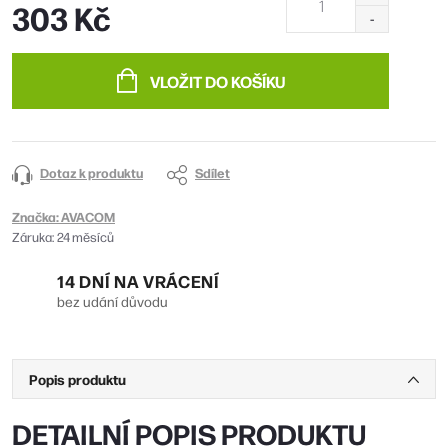
303 Kč
Měrná
cena:
VLOŽIT DO KOŠÍKU
Dotaz k produktu
Sdílet
Značka:
AVACOM
Záruka
:
24 měsíců
14 DNÍ NA VRÁCENÍ
bez udání důvodu
Popis produktu
DETAILNÍ POPIS PRODUKTU