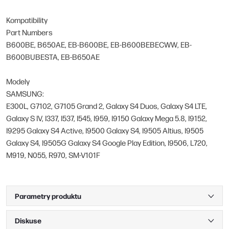
Kompatibility
Part Numbers
B600BE, B650AE, EB-B600BE, EB-B600BEBECWW, EB-
B600BUBESTA, EB-B650AE
Modely
SAMSUNG:
E300L, G7102, G7105 Grand 2, Galaxy S4 Duos, Galaxy S4 LTE,
Galaxy S IV, I337, I537, I545, I959, I9150 Galaxy Mega 5.8, I9152,
I9295 Galaxy S4 Active, I9500 Galaxy S4, I9505 Altius, I9505
Galaxy S4, I9505G Galaxy S4 Google Play Edition, I9506, L720,
M919, N055, R970, SM-V101F
Parametry produktu
Diskuse