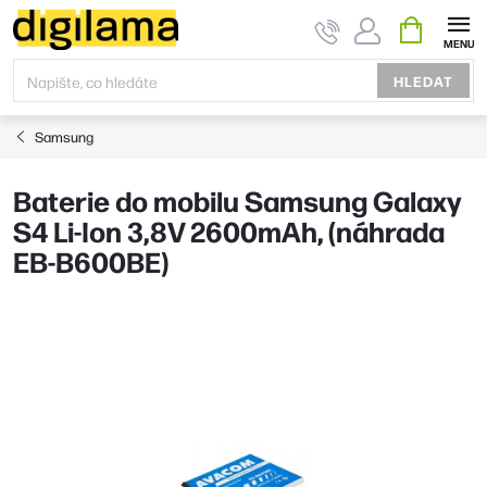
Přejít
NÁKUPNÍ
KOŠÍK
na
obsah
HLEDAT
Samsung
Baterie do mobilu Samsung Galaxy
S4 Li-Ion 3,8V 2600mAh, (náhrada
EB-B600BE)