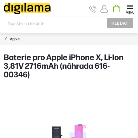
Přejít
NÁKUPNÍ
KOŠÍK
na
obsah
HLEDAT
Apple
Baterie pro Apple iPhone X, Li-Ion
3,81V 2716mAh (náhrada 616-
00346)