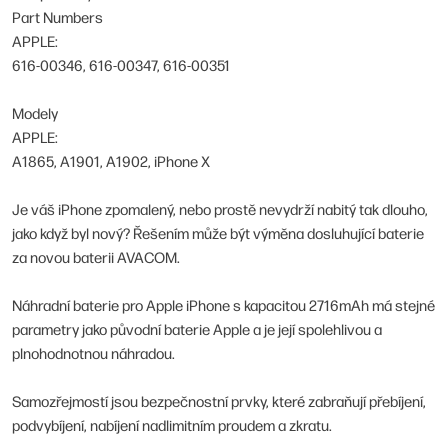
Part Numbers
APPLE:
616-00346, 616-00347, 616-00351
Modely
APPLE:
A1865, A1901, A1902, iPhone X
Je váš iPhone zpomalený, nebo prostě nevydrží nabitý tak dlouho,
jako když byl nový? Řešením může být výměna dosluhující baterie
za novou baterii AVACOM.
Náhradní baterie pro Apple iPhone s kapacitou 2716mAh má stejné
parametry jako původní baterie Apple a je její spolehlivou a
plnohodnotnou náhradou.
Samozřejmostí jsou bezpečnostní prvky, které zabraňují přebíjení,
podvybíjení, nabíjení nadlimitním proudem a zkratu.