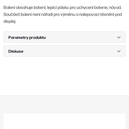
Balení obsahuje baterii, lepící pásku pro uchycení baterie, návod.
Součástí balení není nářadí pro výměnu a nalepovací těsnění pod
displej.
Parametry produktu
Diskuse
Z
á
p
a