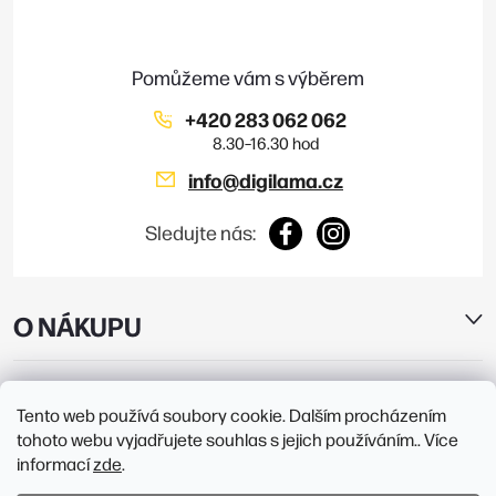
t
í
+420 283 062 062
info
@
digilama.cz
Sledujte nás:
O NÁKUPU
E-SHOP
Tento web používá soubory cookie. Dalším procházením
tohoto webu vyjadřujete souhlas s jejich používáním.. Více
PRODEJNY
informací
zde
.