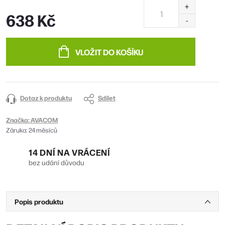
638 Kč
Měrná
cena:
VLOŽIT DO KOŠÍKU
Dotaz k produktu
Sdílet
Značka:
AVACOM
Záruka
:
24 měsíců
14 DNÍ NA VRÁCENÍ
bez udání důvodu
Popis produktu