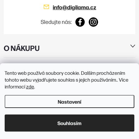
info
@
digilama.cz
Sledujte nás:
O NÁKUPU
E-SHOP
Tento web používá soubory cookie. Dalším procházením
tohoto webu vyjadřujete souhlas s jejich používáním.. Více
PRODEJNY
informací
zde
.
Nastavení
Copyright 2026
Digilama
. Všechna práva vyhrazena.
Upravit nastavení
cookies
Souhlasím
Vytvořil Shoptet