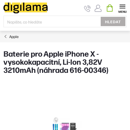
Přejít
NÁKUPNÍ
KOŠÍK
na
obsah
HLEDAT
Apple
Baterie pro Apple iPhone X -
vysokokapacitní, Li-Ion 3,82V
3210mAh (náhrada 616-00346)