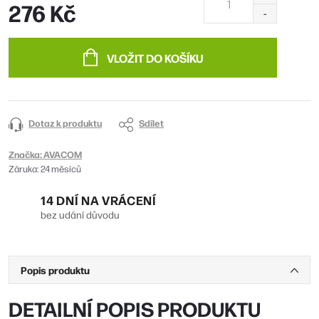
276 Kč
Měrná
cena:
VLOŽIT DO KOŠÍKU
Dotaz k produktu
Sdílet
Značka:
AVACOM
Záruka
:
24 měsíců
14 DNÍ NA VRÁCENÍ
bez udání důvodu
Popis produktu
DETAILNÍ POPIS PRODUKTU