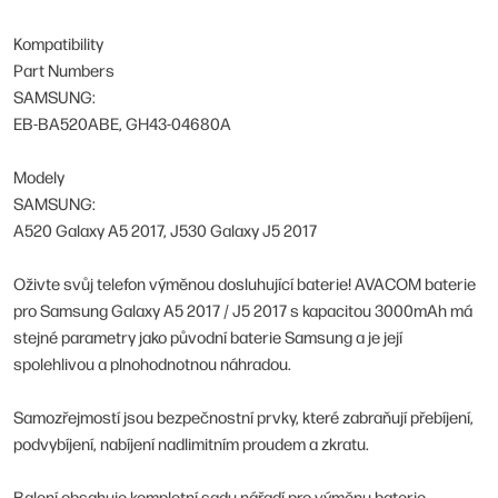
Kompatibility
Part Numbers
SAMSUNG:
EB-BA520ABE, GH43-04680A
Modely
SAMSUNG:
A520 Galaxy A5 2017, J530 Galaxy J5 2017
Oživte svůj telefon výměnou dosluhující baterie! AVACOM baterie
pro Samsung Galaxy A5 2017 / J5 2017 s kapacitou 3000mAh má
stejné parametry jako původní baterie Samsung a je její
spolehlivou a plnohodnotnou náhradou.
Samozřejmostí jsou bezpečnostní prvky, které zabraňují přebíjení,
podvybíjení, nabíjení nadlimitním proudem a zkratu.
Balení obsahuje kompletní sadu nářadí pro výměnu baterie.