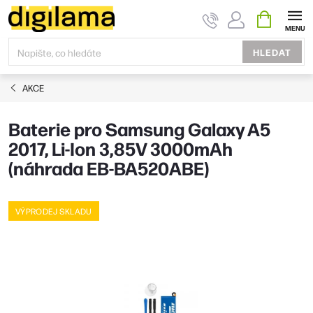
Přejít
NÁKUPNÍ
KOŠÍK
na
obsah
HLEDAT
AKCE
Baterie pro Samsung Galaxy A5
2017, Li-Ion 3,85V 3000mAh
(náhrada EB-BA520ABE)
VÝPRODEJ SKLADU