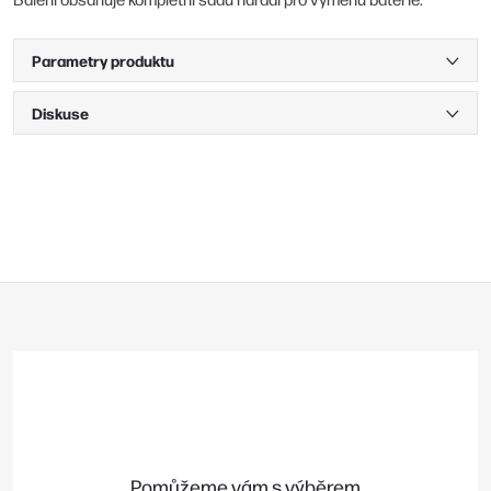
Parametry produktu
Diskuse
Z
á
p
a
t
í