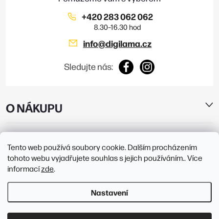
+420 283 062 062
info
@
digilama.cz
Sledujte nás:
O NÁKUPU
E-SHOP
Tento web používá soubory cookie. Dalším procházením
tohoto webu vyjadřujete souhlas s jejich používáním.. Více
PRODEJNY
informací
zde
.
Nastavení
Copyright 2026
Digilama
. Všechna práva vyhrazena.
Upravit nastavení
cookies