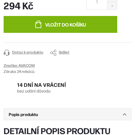
294 Kč
Měrná
cena:
VLOŽIT DO KOŠÍKU
Dotaz k produktu
Sdílet
Značka:
AVACOM
Záruka
:
24 měsíců
14 DNÍ NA VRÁCENÍ
bez udání důvodu
Popis produktu
DETAILNÍ POPIS PRODUKTU