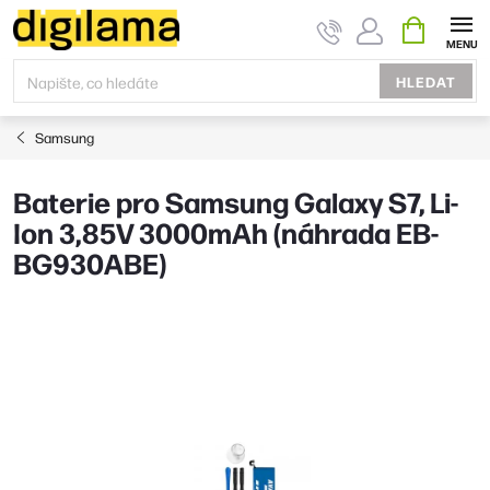
Přejít
NÁKUPNÍ
KOŠÍK
na
obsah
HLEDAT
Samsung
Baterie pro Samsung Galaxy S7, Li-
Ion 3,85V 3000mAh (náhrada EB-
BG930ABE)