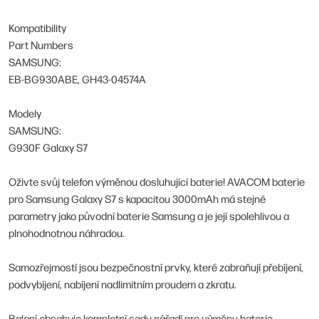
Kompatibility
Part Numbers
SAMSUNG:
EB-BG930ABE, GH43-04574A
Modely
SAMSUNG:
G930F Galaxy S7
Oživte svůj telefon výměnou dosluhující baterie! AVACOM baterie
pro Samsung Galaxy S7 s kapacitou 3000mAh má stejné
parametry jako původní baterie Samsung a je její spolehlivou a
plnohodnotnou náhradou.
Samozřejmostí jsou bezpečnostní prvky, které zabraňují přebíjení,
podvybíjení, nabíjení nadlimitním proudem a zkratu.
Balení obsahuje kompletní sadu nářadí pro výměnu baterie.