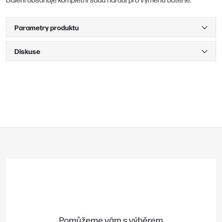
Parametry produktu
Diskuse
Z
á
p
a
t
í