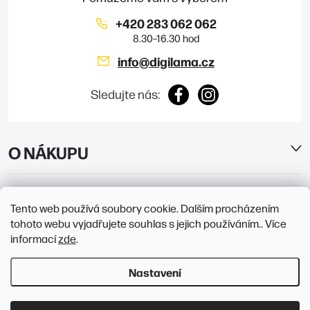
+420 283 062 062
info
@
digilama.cz
Sledujte nás:
O NÁKUPU
E-SHOP
Tento web používá soubory cookie. Dalším procházením
tohoto webu vyjadřujete souhlas s jejich používáním.. Více
PRODEJNY
informací
zde
.
Nastavení
Copyright 2026
Digilama
. Všechna práva vyhrazena.
Upravit nastavení
cookies