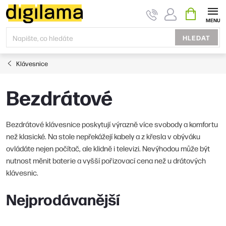
Přejít
NÁKUPNÍ
KOŠÍK
na
obsah
HLEDAT
Klávesnice
Bezdrátové
Bezdrátové klávesnice poskytují výrazně více svobody a komfortu
než klasické. Na stole nepřekážejí kabely a z křesla v obýváku
ovládáte nejen počítač, ale klidně i televizi. Nevýhodou může být
nutnost měnit baterie a vyšší pořizovací cena než u drátových
klávesnic.
Nejprodávanější