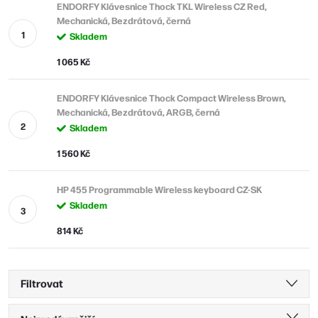
ENDORFY Klávesnice Thock TKL Wireless CZ Red,
Mechanická, Bezdrátová, černá
Skladem
1 065 Kč
ENDORFY Klávesnice Thock Compact Wireless Brown,
Mechanická, Bezdrátová, ARGB, černá
Skladem
1 560 Kč
HP 455 Programmable Wireless keyboard CZ-SK
Skladem
814 Kč
Filtrovat
Ř