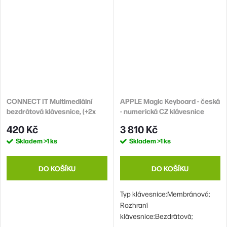
CONNECT IT Multimediální
APPLE Magic Keyboard - česká
bezdrátová klávesnice, (+2x
- numerická CZ klávesnice
AAA baterie zdarma), CZ + SK
Apple(2017)
420 Kč
3 810 Kč
verze, bílá
Skladem
>1 ks
Skladem
>1 ks
DO KOŠÍKU
DO KOŠÍKU
Typ klávesnice:Membránová;
Rozhraní
klávesnice:Bezdrátová;