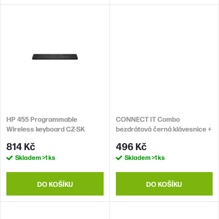
ů
HP 455 Programmable
CONNECT IT Combo
Wireless keyboard CZ-SK
bezdrátová černá klávesnice +
myš, CZ + SK layout
814 Kč
496 Kč
Skladem
>1 ks
Skladem
>1 ks
DO KOŠÍKU
DO KOŠÍKU