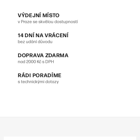
O
v
VÝDEJNÍ MÍSTO
v Praze se skvělou dostupností
l
14 DNÍ NA VRÁCENÍ
á
bez udání důvodu
d
DOPRAVA ZDARMA
a
nad 2000 Kč s DPH
c
RÁDI PORADÍME
í
s technickými dotazy
p
r
v
Z
k
á
y