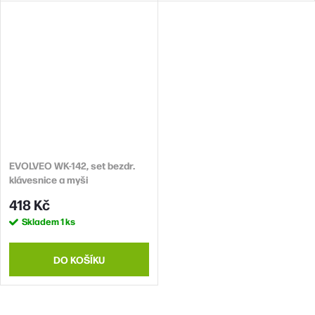
Lokalizace klávesnice:CZ
EVOLVEO WK-142, set bezdr.
klávesnice a myši
418 Kč
Skladem
1 ks
DO KOŠÍKU