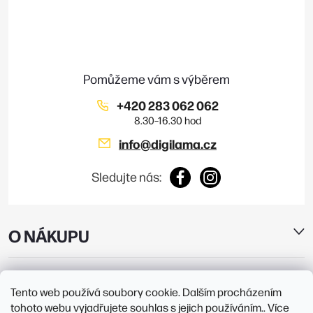
p
v
a
t
ý
í
p
i
+420 283 062 062
s
info
@
digilama.cz
u
Sledujte nás:
O NÁKUPU
E-SHOP
Tento web používá soubory cookie. Dalším procházením
tohoto webu vyjadřujete souhlas s jejich používáním.. Více