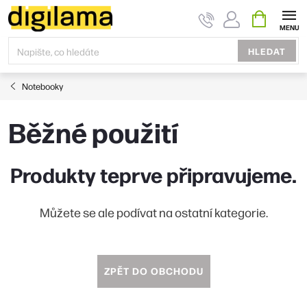
Přejít
NÁKUPNÍ
KOŠÍK
na
obsah
HLEDAT
Notebooky
Běžné použití
Produkty teprve připravujeme.
Můžete se ale podívat na ostatní kategorie.
ZPĚT DO OBCHODU