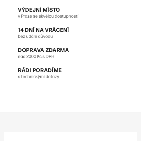
VÝDEJNÍ MÍSTO
v Praze se skvělou dostupností
14 DNÍ NA VRÁCENÍ
bez udání důvodu
DOPRAVA ZDARMA
nad 2000 Kč s DPH
RÁDI PORADÍME
s technickými dotazy
Z
á
p