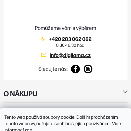
a
t
í
+420 283 062 062
info
@
digilama.cz
Sledujte nás:
O NÁKUPU
E-SHOP
Tento web používá soubory cookie. Dalším procházením
tohoto webu vyjadřujete souhlas s jejich používáním.. Více
PRODEJNY
informací
zde
.