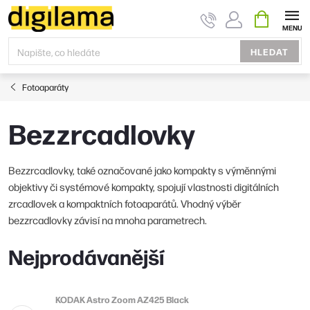
Přejít
NÁKUPNÍ
KOŠÍK
na
obsah
HLEDAT
Fotoaparáty
Bezzrcadlovky
Bezzrcadlovky, také označované jako kompakty s výměnnými
objektivy či systémové kompakty, spojují vlastnosti digitálních
zrcadlovek a kompaktních fotoaparátů. Vhodný výběr
bezzrcadlovky závisí na mnoha parametrech.
Nejprodávanější
KODAK Astro Zoom AZ425 Black