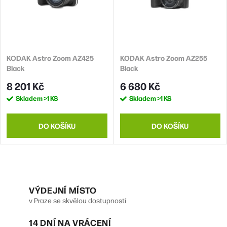
p
s
r
p
o
r
d
KODAK Astro Zoom AZ425
KODAK Astro Zoom AZ255
o
Black
Black
u
d
8 201 Kč
6 680 Kč
k
u
Skladem
>1 KS
Skladem
>1 KS
t
k
ů
t
DO KOŠÍKU
DO KOŠÍKU
ů
O
v
VÝDEJNÍ MÍSTO
v Praze se skvělou dostupností
l
14 DNÍ NA VRÁCENÍ