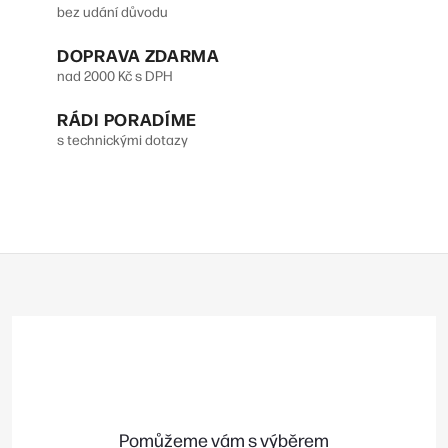
á
bez udání důvodu
d
DOPRAVA ZDARMA
a
nad 2000 Kč s DPH
c
RÁDI PORADÍME
í
s technickými dotazy
p
r
v
Z
k
á
y
p
v
a
t
ý
í
p