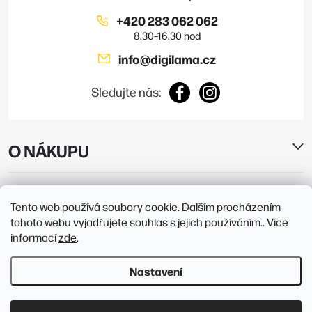
i
+420 283 062 062
s
info
@
digilama.cz
u
Sledujte nás:
O NÁKUPU
E-SHOP
Tento web používá soubory cookie. Dalším procházením
tohoto webu vyjadřujete souhlas s jejich používáním.. Více
PRODEJNY
informací
zde
.
Nastavení
Copyright 2026
Digilama
. Všechna práva vyhrazena.
Upravit nastavení
cookies