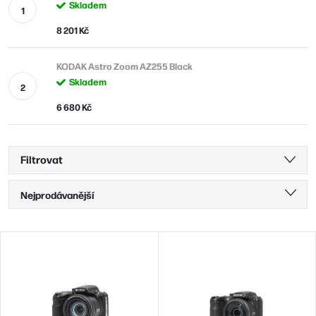
Skladem
8 201 Kč
KODAK Astro Zoom AZ255 Black
Skladem
6 680 Kč
Filtrovat
Ř
Nejprodávanější
a
Nejlevnější
z
V
Nejdražší
e
ý
n
Abecedně
p
í
i