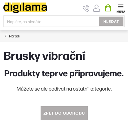
Přejít
NÁKUPNÍ
KOŠÍK
na
obsah
HLEDAT
Nářadí
Brusky vibrační
Produkty teprve připravujeme.
Můžete se ale podívat na ostatní kategorie.
ZPĚT DO OBCHODU