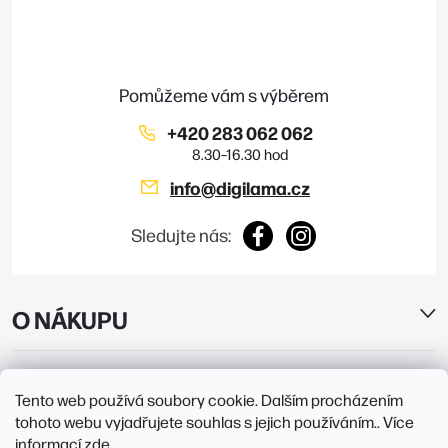
a
t
í
+420 283 062 062
info
@
digilama.cz
Sledujte nás:
O NÁKUPU
E-SHOP
Tento web používá soubory cookie. Dalším procházením
tohoto webu vyjadřujete souhlas s jejich používáním.. Více
PRODEJNY
informací
zde
.