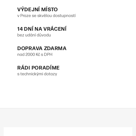
VÝDEJNÍ MÍSTO
v Praze se skvělou dostupností
14 DNÍ NA VRÁCENÍ
bez udání důvodu
DOPRAVA ZDARMA
nad 2000 Kč s DPH
RÁDI PORADÍME
s technickými dotazy
Z
á
p