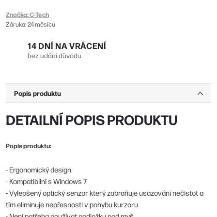
Značka:
C-Tech
Záruka
:
24 měsíců
14 DNÍ NA VRÁCENÍ
bez udání důvodu
Popis produktu
DETAILNÍ POPIS PRODUKTU
Popis produktu:
- Ergonomický design
- Kompatibilní s Windows 7
- Vylepšený optický senzor který zabraňuje usazování nečistot a
tím eliminuje nepřesnosti v pohybu kurzoru
- Není potřeba používat podložku pod myš