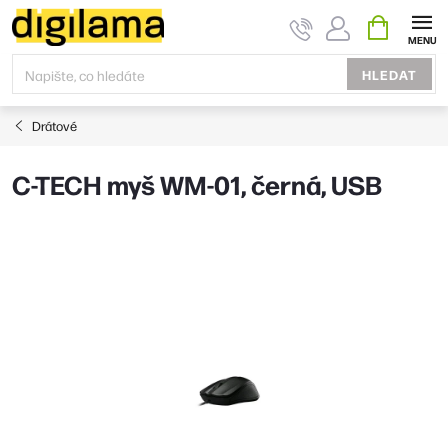
Přejít
NÁKUPNÍ
KOŠÍK
na
obsah
HLEDAT
Drátové
C-TECH myš WM-01, černá, USB