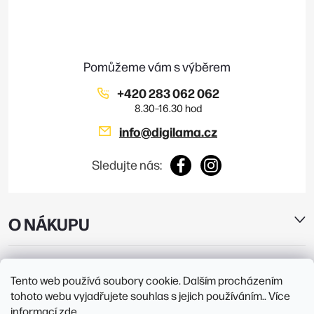
a
t
í
+420 283 062 062
info
@
digilama.cz
Sledujte nás:
O NÁKUPU
E-SHOP
Tento web používá soubory cookie. Dalším procházením
tohoto webu vyjadřujete souhlas s jejich používáním.. Více
PRODEJNY
informací
zde
.