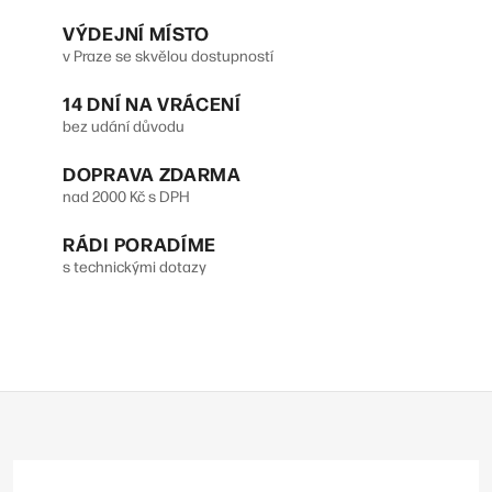
VÝDEJNÍ MÍSTO
v Praze se skvělou dostupností
14 DNÍ NA VRÁCENÍ
bez udání důvodu
DOPRAVA ZDARMA
nad 2000 Kč s DPH
RÁDI PORADÍME
s technickými dotazy
Z
á
p