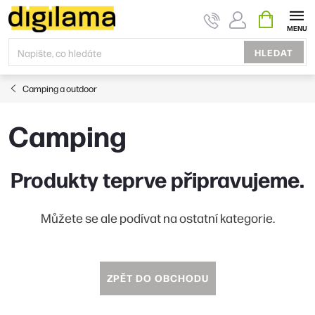
Přejít
NÁKUPNÍ
KOŠÍK
na
obsah
HLEDAT
Camping a outdoor
Camping
Produkty teprve připravujeme.
Můžete se ale podívat na ostatní kategorie.
ZPĚT DO OBCHODU