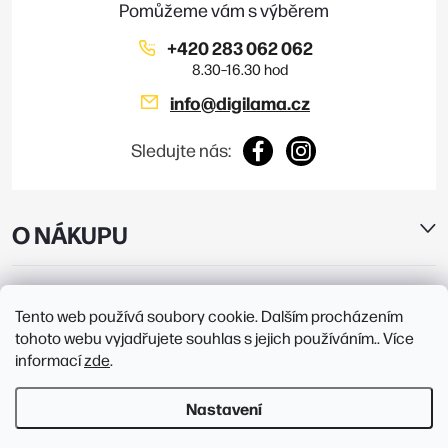
í
p
i
+420 283 062 062
s
info
@
digilama.cz
u
Sledujte nás:
O NÁKUPU
E-SHOP
Tento web používá soubory cookie. Dalším procházením
tohoto webu vyjadřujete souhlas s jejich používáním.. Více
PRODEJNY
informací
zde
.
Nastavení
Copyright 2026
Digilama
. Všechna práva vyhrazena.
Upravit nastavení