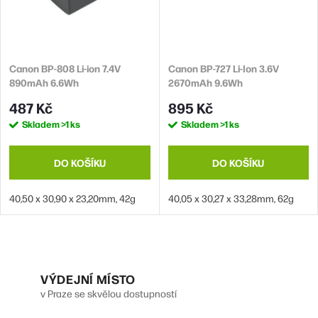
Canon BP-808 Li-ion 7.4V
Canon BP-727 Li-Ion 3.6V
890mAh 6.6Wh
2670mAh 9.6Wh
487 Kč
895 Kč
Skladem
>1 ks
Skladem
>1 ks
DO KOŠÍKU
DO KOŠÍKU
40,50 x 30,90 x 23,20mm, 42g
40,05 x 30,27 x 33,28mm, 62g
O
v
VÝDEJNÍ MÍSTO
v Praze se skvělou dostupností
l