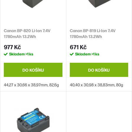
p
s
r
p
o
r
d
Canon BP-820 Li-Ion 7.4V
Canon BP-819 Li-Ion 7.4V
o
1780mAh 13.2Wh
1780mAh 13.2Wh
u
d
977 Kč
671 Kč
k
u
Skladem
>1 ks
Skladem
>1 ks
t
k
ů
t
DO KOŠÍKU
DO KOŠÍKU
ů
44,27 x 30,66 x 38,97mm, 82,6g
40,40 x 30,98 x 38,83mm, 80g