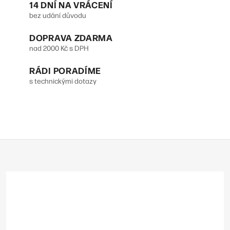
14 DNÍ NA VRÁCENÍ
á
bez udání důvodu
d
DOPRAVA ZDARMA
a
nad 2000 Kč s DPH
c
RÁDI PORADÍME
í
s technickými dotazy
p
r
v
Z
k
á
y
p
v
a
t
ý