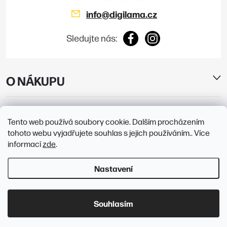
info
@
digilama.cz
Sledujte nás:
O NÁKUPU
E-SHOP
Tento web používá soubory cookie. Dalším procházením
tohoto webu vyjadřujete souhlas s jejich používáním.. Více
PRODEJNY
informací
zde
.
Nastavení
Copyright 2026
Digilama
. Všechna práva vyhrazena.
Upravit nastavení
cookies
Souhlasím
Vytvořil Shoptet