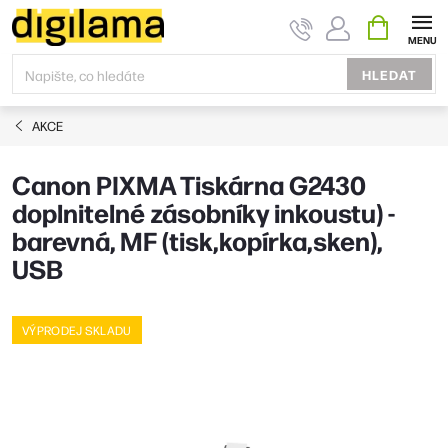
Přejít
NÁKUPNÍ
KOŠÍK
na
obsah
HLEDAT
AKCE
Canon PIXMA Tiskárna G2430
doplnitelné zásobníky inkoustu) -
barevná, MF (tisk,kopírka,sken),
USB
VÝPRODEJ SKLADU