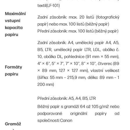
textil(LF-101)
Maximální
Zadní zásobník: max. 20 listů (fotografický
vstupní
papír) nebo max. 100 listů (běžný papír)
kapacita
Přední zásobník: max. 100 listů (běžný papír)
papíru
Zadní zásobník: A4, umělecký papír A4, A5,
B5, LTR, umělecký papír LTR, LGL, obálka č.
10, obálka DL, pohlednice (91 mm × 55 mm),
4" × 6", 5" × 7", 7" × 10", 8" × 10", čtverec (89
Formáty
× 89 mm, 127 × 127 mm), vlastní velikost
papíru
(šířka: 55 mm – 215,9 mm, délka: 89 mm – 1
200 mm)
Přední zásobník: A5, A4, B5, LTR
Běžný papír s gramáží 64 až 105 g/m2 nebo
podporované originální papíry od
společnosti Canon
Gramáž