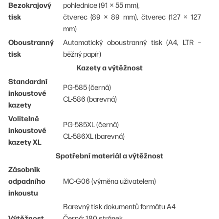
Bezokrajový
pohlednice (91 × 55 mm),
tisk
čtverec (89 × 89 mm), čtverec (127 × 127
mm)
Oboustranný
Automatický oboustranný tisk (A4, LTR –
tisk
běžný papír)
Kazety a výtěžnost
Standardní
PG-585 (černá)
inkoustové
CL-586 (barevná)
kazety
Volitelné
PG-585XL (černá)
inkoustové
CL-586XL (barevná)
kazety XL
Spotřební materiál a výtěžnost
Zásobník
odpadního
MC-G06 (výměna uživatelem)
inkoustu
Barevný tisk dokumentů formátu A4
Výtěžnost
Černá: 180 stránek