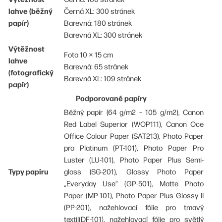
lahve (běžný
Černá XL: 300 stránek
papír)
Barevná: 180 stránek
Barevná XL: 300 stránek
Výtěžnost
Foto 10 × 15 cm
lahve
Barevná: 65 stránek
(fotografický
Barevná XL: 109 stránek
papír)
Podporované papíry
Běžný papír (64 g/m2 – 105 g/m2), Canon
Red Label Superior (WOP111), Canon Oce
Office Colour Paper (SAT213), Photo Paper
pro Platinum (PT-101), Photo Paper Pro
Luster (LU-101), Photo Paper Plus Semi-
Typy papíru
gloss (SG-201), Glossy Photo Paper
„Everyday Use“ (GP-501), Matte Photo
Paper (MP-101), Photo Paper Plus Glossy II
(PP-201), nažehlovací fólie pro tmavý
textil(DF-101), nažehlovací fólie pro světlý