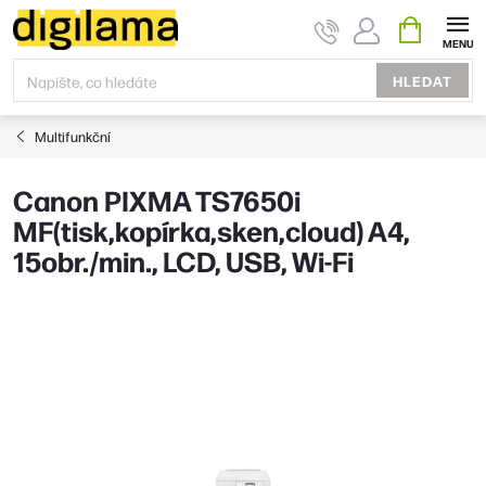
Přejít
NÁKUPNÍ
KOŠÍK
na
obsah
HLEDAT
Multifunkční
Canon PIXMA TS7650i
MF(tisk,kopírka,sken,cloud) A4,
15obr./min., LCD, USB, Wi-Fi