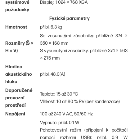
systémové
Displej: 1 024 × 768 XGA
požadavky
Fyzické parametry
Hmotnost
přibl. 6,3 kg
Se zasunutými zásobníky: přibližně 374 ×
Rozměry (Š ×
350 × 168 mm
H × V)
S vysunutými zásobníky: přibližně 374 × 563
× 276 mm
Hladina
akustického
přibl. 48,0(A)
hluku
Doporučené
Teplota: 15 až 30 °C
provozní
Vlhkost: 10 až 80 % RV (bez kondenzace)
prostředí
Napájení
100 až 240 V AC, 50/60 Hz
Vypnuto: přibl. 0,1 W
Pohotovostní režim (připojení k počítači
pomocí rozhraní USB): přibl. 0,9 W