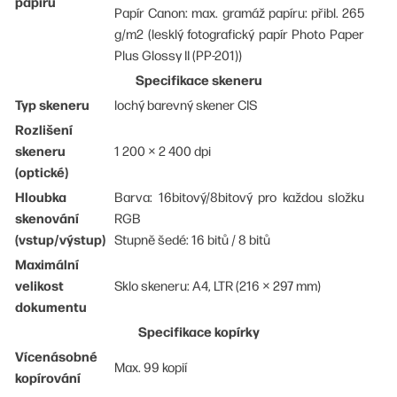
papíru
Papír Canon: max. gramáž papíru: přibl. 265
g/m2 (lesklý fotografický papír Photo Paper
Plus Glossy II (PP-201))
Specifikace skeneru
Typ skeneru
lochý barevný skener CIS
Rozlišení
skeneru
1 200 × 2 400 dpi
(optické)
Hloubka
Barva: 16bitový/8bitový pro každou složku
skenování
RGB
(vstup/výstup)
Stupně šedé: 16 bitů / 8 bitů
Maximální
velikost
Sklo skeneru: A4, LTR (216 × 297 mm)
dokumentu
Specifikace kopírky
Vícenásobné
Max. 99 kopií
kopírování