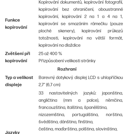
Kopírování dokumentů, kopírování fotografií,
kopírování bez ohraničení, oboustranné
kopírování, kopírování 2 na 1 a 4 na 1,
Funkce
kopírování se smazáním rámečku (pouze
kopírování
ploché skenery), kopírování průkazů
totožnosti, kopírování na větší formát,
kopírování na dlaždice
Zvětšení při
25 až 400 %
kopírování
Přizpůsobení velikosti stránky
Rozhraní
Typ a velikost
Barevný dotykový displej LCD s uhlopříčkou
displeje
2,7" (6,7 cm)
33 nastavitelných jazyků: japonština,
angličtina (mm a palce), němčina,
francouzština, italština, španělština,
nizozemština, portugalština, norština,
švédština, dánština, finština,
čeština, maďarština, polština, slovinština,
Jazyky