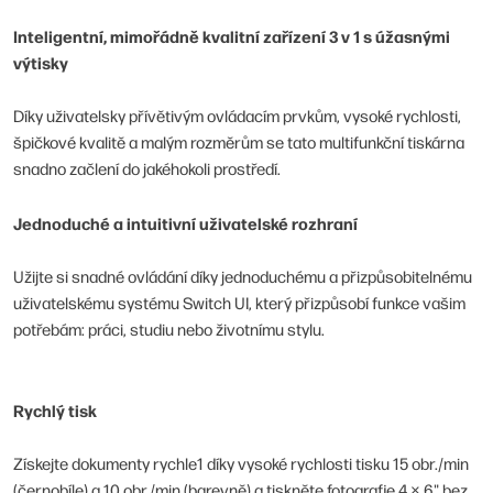
Inteligentní, mimořádně kvalitní zařízení 3 v 1 s úžasnými
výtisky
Díky uživatelsky přívětivým ovládacím prvkům, vysoké rychlosti,
špičkové kvalitě a malým rozměrům se tato multifunkční tiskárna
snadno začlení do jakéhokoli prostředí.
Jednoduché a intuitivní uživatelské rozhraní
Užijte si snadné ovládání díky jednoduchému a přizpůsobitelnému
uživatelskému systému Switch UI, který přizpůsobí funkce vašim
potřebám: práci, studiu nebo životnímu stylu.
Rychlý tisk
Získejte dokumenty rychle1 díky vysoké rychlosti tisku 15 obr./min
(černobíle) a 10 obr./min (barevně) a tiskněte fotografie 4 × 6" bez