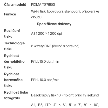
Čísla modelů
PIXMA TS7650i
Wi-Fi, tisk, kopírování, skenování, připojení ke
Funkce
cloudu
Specifikace tiskárny
Rozlišení
Až 1 200 × 1 200 dpi
tisku
Technologie
2 kazety FINE (černá a barevná)
tisku
Rychlost
černobílého
Přibl. 15,0 obr./min
tisku
Rychlost
barevného
Přibl. 10,0 obr./min
tisku
Rychlost tisku
Bezokrajový tisk 10 × 15 cm: přibl. 19 sekund
fotografií
A4, B5, LTR, 4" × 6", 5" × 7", 8" × 10",