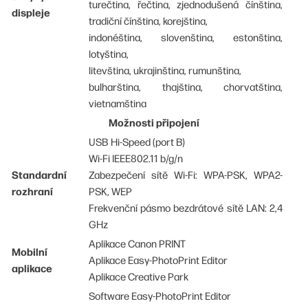
turečtina, řečtina, zjednodušená čínština,
displeje
tradiční čínština, korejština,
indonéština, slovenština, estonština,
lotyština,
litevština, ukrajinština, rumunština,
bulharština, thajština, chorvatština,
vietnamština
Možnosti připojení
USB Hi-Speed (port B)
Wi-Fi IEEE802.11 b/g/n
Standardní
Zabezpečení sítě Wi-Fi: WPA-PSK, WPA2-
rozhraní
PSK, WEP
Frekvenční pásmo bezdrátové sítě LAN: 2,4
GHz
Aplikace Canon PRINT
Mobilní
Aplikace Easy-PhotoPrint Editor
aplikace
Aplikace Creative Park
Software Easy-PhotoPrint Editor