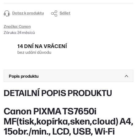
Dotaz k produktu
Sdílet
Značka:
Canon
Záruka
:
24 měsíců
14 DNÍ NA VRÁCENÍ
bez udání důvodu
Popis produktu
DETAILNÍ POPIS PRODUKTU
Canon PIXMA TS7650i
MF(tisk,kopírka,sken,cloud) A4,
15obr./min., LCD, USB, Wi-Fi