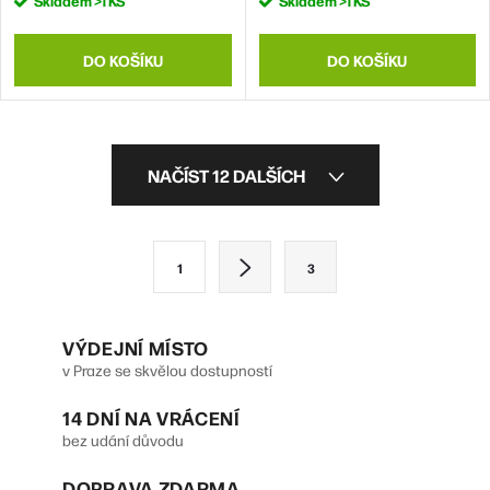
Skladem
>1 KS
Skladem
>1 KS
DO KOŠÍKU
DO KOŠÍKU
O
NAČÍST 12 DALŠÍCH
v
l
S
1
3
á
t
d
r
VÝDEJNÍ MÍSTO
a
á
v Praze se skvělou dostupností
n
c
14 DNÍ NA VRÁCENÍ
k
í
bez udání důvodu
o
p
DOPRAVA ZDARMA