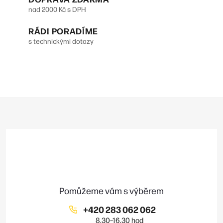
v
r
nad 2000 Kč s DPH
á
v
n
RÁDI PORADÍME
s technickými dotazy
k
í
y
v
ý
Z
p
á
p
i
a
s
t
u
í
+420 283 062 062