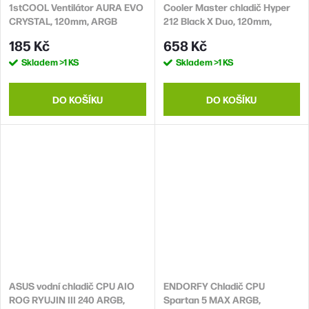
1stCOOL Ventilátor AURA EVO
Cooler Master chladič Hyper
CRYSTAL, 120mm, ARGB
212 Black X Duo, 120mm,
LGA1851, AM5, černá
185 Kč
658 Kč
Skladem
>1 KS
Skladem
>1 KS
DO KOŠÍKU
DO KOŠÍKU
ASUS vodní chladič CPU AIO
ENDORFY Chladič CPU
ROG RYUJIN III 240 ARGB,
Spartan 5 MAX ARGB,