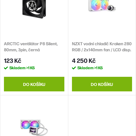
í
i
p
s
r
p
o
r
d
ARCTIC ventilátor P8 Silent,
NZXT vodní chladič Kraken 280
o
80mm, 3pin, černá
RGB / 2x140mm fan / LCD disp.
u
d
/ 6 let / LGA1851 / AM5
123 Kč
4 250 Kč
k
u
Skladem
>1 KS
Skladem
>1 KS
t
k
ů
t
DO KOŠÍKU
DO KOŠÍKU
ů