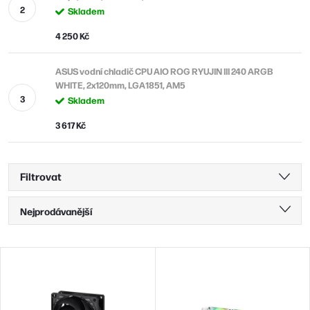
Skladem
4 250 Kč
ASUS vodní chladič CPU AIO ROG RYUJIN III 240 ARGB
WHITE, 2x120mm, LGA1851, AM5
Skladem
3 617 Kč
Filtrovat
Ř
Nejprodávanější
a
Nejlevnější
z
V
Nejdražší
e
ý
n
Abecedně
p