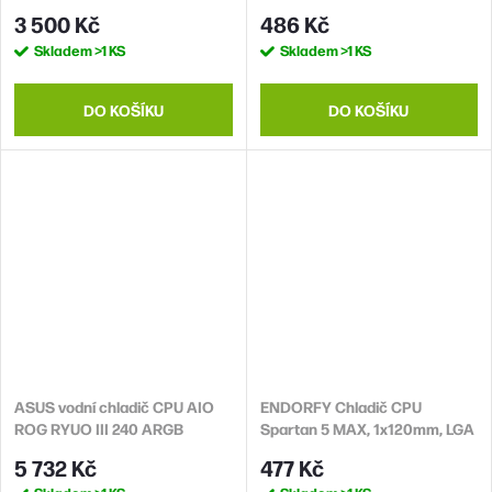
2x120mm, LGA1851, AM5
1x120mm, LGA1851, AM5,
3 500 Kč
486 Kč
černá
Skladem
>1 KS
Skladem
>1 KS
DO KOŠÍKU
DO KOŠÍKU
ASUS vodní chladič CPU AIO
ENDORFY Chladič CPU
ROG RYUO III 240 ARGB
Spartan 5 MAX, 1x120mm, LGA
WHITE, 2x120mm, LGA1851,
1851, AM5, černá
5 732 Kč
477 Kč
AM5