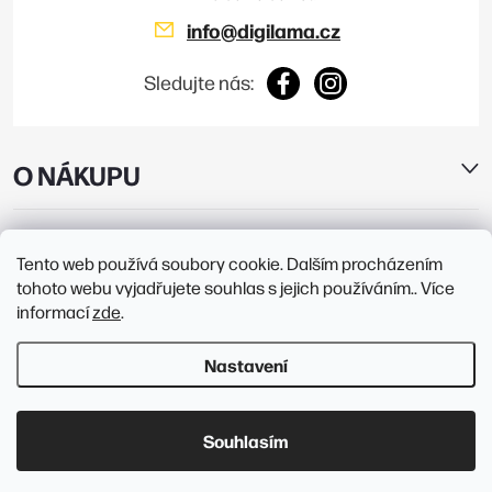
info
@
digilama.cz
Sledujte nás:
O NÁKUPU
E-SHOP
Tento web používá soubory cookie. Dalším procházením
tohoto webu vyjadřujete souhlas s jejich používáním.. Více
PRODEJNY
informací
zde
.
Nastavení
Copyright 2026
Digilama
. Všechna práva vyhrazena.
Upravit nastavení
cookies
Souhlasím
Vytvořil Shoptet