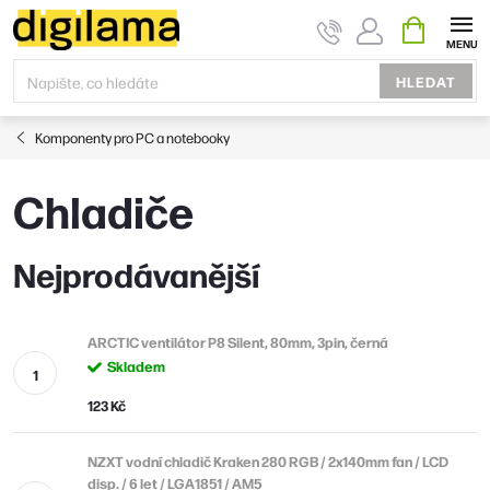
Přejít
NÁKUPNÍ
KOŠÍK
na
obsah
HLEDAT
Komponenty pro PC a notebooky
Chladiče
Nejprodávanější
ARCTIC ventilátor P8 Silent, 80mm, 3pin, černá
Skladem
123 Kč
NZXT vodní chladič Kraken 280 RGB / 2x140mm fan / LCD
disp. / 6 let / LGA1851 / AM5