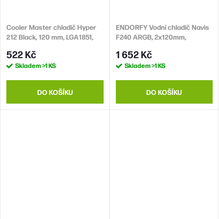
Cooler Master chladič Hyper
ENDORFY Vodní chladič Navis
212 Black, 120 mm, LGA1851,
F240 ARGB, 2x120mm,
AM5
LGA1851, AM5, černá
522 Kč
1 652 Kč
Skladem
>1 KS
Skladem
>1 KS
DO KOŠÍKU
DO KOŠÍKU