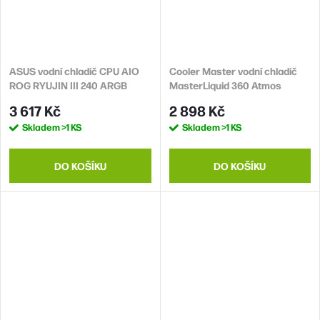
ASUS vodní chladič CPU AIO
Cooler Master vodní chladič
ROG RYUJIN III 240 ARGB
MasterLiquid 360 Atmos
WHITE, 2x120mm, LGA1851,
ARGB, 3x120mm, LGA1851,
3 617 Kč
2 898 Kč
AM5
AM5, černá
Skladem
>1 KS
Skladem
>1 KS
DO KOŠÍKU
DO KOŠÍKU