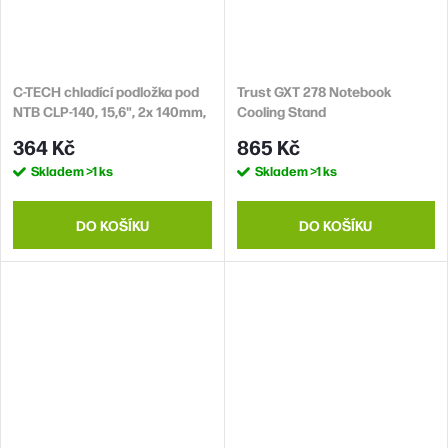
C-TECH chladící podložka pod
Trust GXT 278 Notebook
NTB CLP-140, 15,6", 2x 140mm,
Cooling Stand
2x USB, modré podsvícení
364 Kč
865 Kč
Skladem
>1 ks
Skladem
>1 ks
DO KOŠÍKU
DO KOŠÍKU