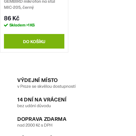
GEMBIRD mikrofon na stůl
MIC-205, černý
86 Kč
Skladem
>1 KS
DO KOŠÍKU
O
v
VÝDEJNÍ MÍSTO
v Praze se skvělou dostupností
l
14 DNÍ NA VRÁCENÍ
á
bez udání důvodu
d
DOPRAVA ZDARMA
a
nad 2000 Kč s DPH
c