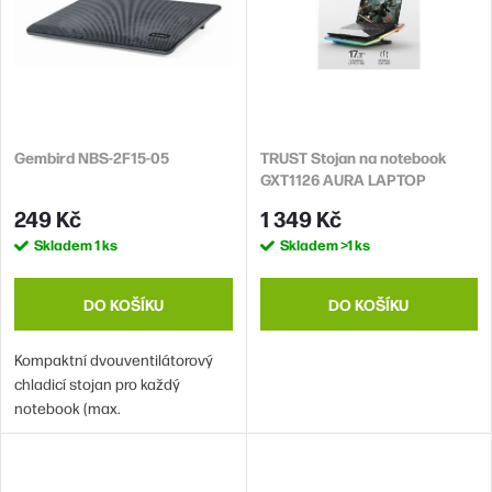
í
i
p
s
r
p
o
r
d
Gembird NBS-2F15-05
TRUST Stojan na notebook
o
GXT1126 AURA LAPTOP
u
d
COOLING STAND (chladící
249 Kč
1 349 Kč
k
podložka)
u
Skladem
1 ks
Skladem
>1 ks
t
k
ů
t
DO KOŠÍKU
DO KOŠÍKU
ů
Kompaktní dvouventilátorový
chladicí stojan pro každý
notebook (max.
15,6")Ergonomický design s
nastavením výšky pro optimální
pozorovací/psací úhelDva tiché