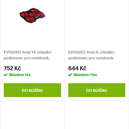
chladicí ventilátory zabraňují
přehřátí notebookuS
praktickým USB průchozím
konektoremLED podsvícení
ventilátorů
EVOLVEO Ania 14, chladicí
EVOLVEO Ania 5, chladicí
podstavec pro notebook,
podstavec pro notebook,
červené podsvícení
modré podsvícení
752 Kč
644 Kč
Skladem
1 ks
Skladem
>1 ks
DO KOŠÍKU
DO KOŠÍKU