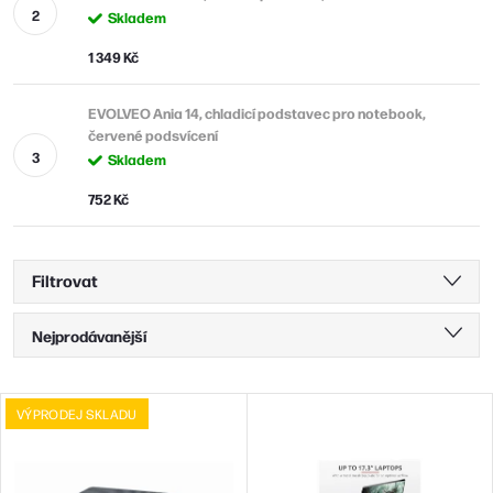
Skladem
1 349 Kč
EVOLVEO Ania 14, chladicí podstavec pro notebook,
červené podsvícení
Skladem
752 Kč
Filtrovat
Ř
Nejprodávanější
a
Nejlevnější
z
V
VÝPRODEJ SKLADU
Nejdražší
e
ý
n
Abecedně
p