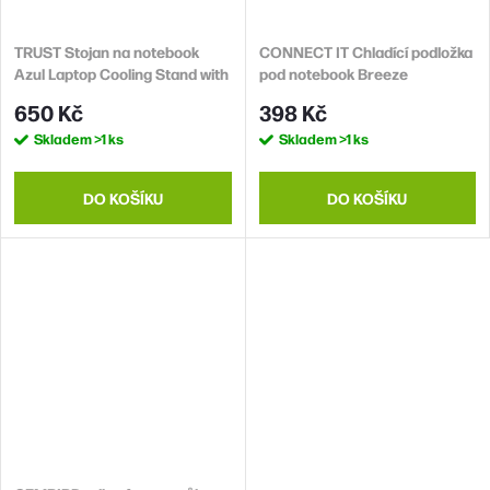
TRUST Stojan na notebook
CONNECT IT Chladící podložka
Azul Laptop Cooling Stand with
pod notebook Breeze
dual fans (chladící podložka)
650 Kč
398 Kč
Skladem
>1 ks
Skladem
>1 ks
DO KOŠÍKU
DO KOŠÍKU