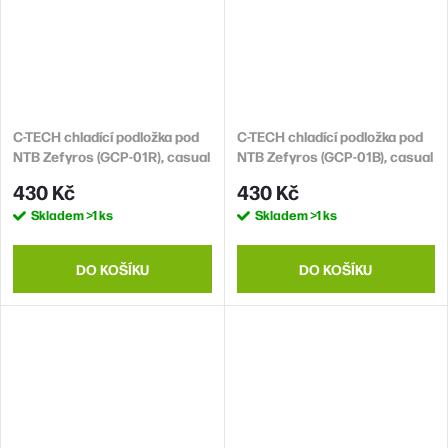
C-TECH chladící podložka pod
C-TECH chladící podložka pod
NTB Zefyros (GCP-01R), casual
NTB Zefyros (GCP-01B), casual
gaming, 17,3", červené
gaming, 17,3", modré
430 Kč
430 Kč
podsvícení, regulace otáček
podsvícení, regulace otáček
Skladem
>1 ks
Skladem
>1 ks
DO KOŠÍKU
DO KOŠÍKU