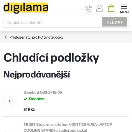
Přejít
NÁKUPNÍ
KOŠÍK
na
obsah
HLEDAT
Příslušenství pro PC a notebooky
Chladící podložky
Nejprodávanější
Gembird NBS-2F15-05
Skladem
249 Kč
TRUST Stojan na notebook GXT1126 AURA LAPTOP
COOLING STAND (chladící podložka)