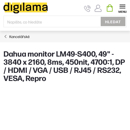
Přejít
NÁKUPNÍ
KOŠÍK
na
obsah
HLEDAT
Kancelářské
Dahua monitor LM49-S400, 49" -
3840 x 2160, 8ms, 450nit, 4700:1, DP
/ HDMI / VGA / USB / RJ45 / RS232,
VESA, Repro