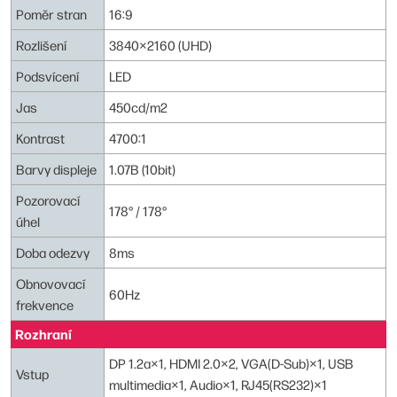
Poměr stran
16:9
Rozlišení
3840×2160 (UHD)
Podsvícení
LED
Jas
450cd/m2
Kontrast
4700:1
Barvy displeje
1.07B (10bit)
Pozorovací
178° / 178°
úhel
Doba odezvy
8ms
Obnovovací
60Hz
frekvence
Rozhraní
DP 1.2a×1, HDMI 2.0×2, VGA(D-Sub)×1, USB
Vstup
multimedia×1, Audio×1, RJ45(RS232)×1