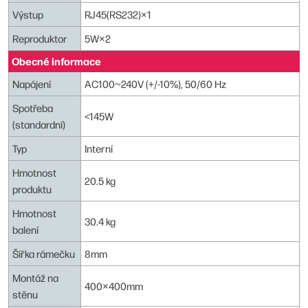
Výstup
RJ45(RS232)×1
Reproduktor
5W×2
Obecné informace
Napájení
AC100~240V (+/-10%), 50/60 Hz
Spotřeba
<145W
(standardní)
Typ
Interní
Hmotnost
20.5 kg
produktu
Hmotnost
30.4 kg
balení
Šířka rámečku
8mm
Montáž na
400×400mm
stěnu