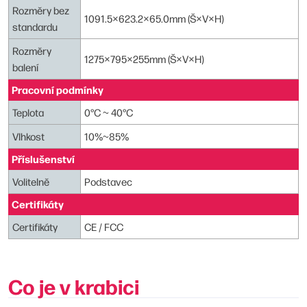
Rozměry bez
1091.5×623.2×65.0mm (Š×V×H)
standardu
Rozměry
1275×795×255mm (Š×V×H)
balení
Pracovní podmínky
Teplota
0°C ~ 40°C
Vlhkost
10%~85%
Příslušenství
Volitelně
Podstavec
Certifikáty
Certifikáty
CE / FCC
Co je v krabici