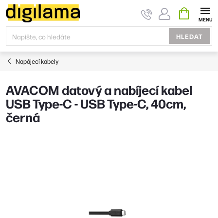
Přejít
NÁKUPNÍ
KOŠÍK
na
obsah
HLEDAT
Napájecí kabely
AVACOM datový a nabíjecí kabel
USB Type-C - USB Type-C, 40cm,
černá