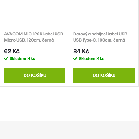
AVACOM MIC-120K kabel USB -
Datový a nabíjecí kabel USB -
Micro USB, 120cm, černá
USB Type-C, 100cm, černá
62 Kč
84 Kč
Skladem
>1 ks
Skladem
>1 ks
DO KOŠÍKU
DO KOŠÍKU
Z
á