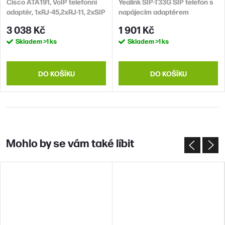
Cisco ATA191, VoIP telefonní
Yealink SIP-T33G SIP telefon s
adaptér, 1xRJ-45,2xRJ-11, 2xSIP
napájecím adaptérem
3 038 Kč
1 901 Kč
Skladem
>1 ks
Skladem
>1 ks
DO KOŠÍKU
DO KOŠÍKU