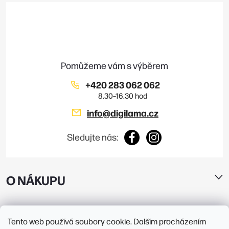
p
a
t
í
+420 283 062 062
info
@
digilama.cz
Sledujte nás:
O NÁKUPU
E-SHOP
Tento web používá soubory cookie. Dalším procházením