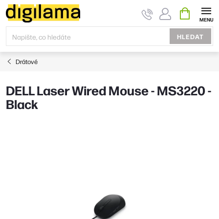
Přejít
NÁKUPNÍ
KOŠÍK
na
obsah
HLEDAT
Drátové
DELL Laser Wired Mouse - MS3220 -
Black