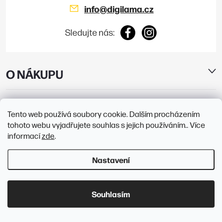
info
@
digilama.cz
Sledujte nás:
O NÁKUPU
E-SHOP
Tento web používá soubory cookie. Dalším procházením
tohoto webu vyjadřujete souhlas s jejich používáním.. Více
PRODEJNY
informací
zde
.
Nastavení
Copyright 2026
Digilama
. Všechna práva vyhrazena.
Upravit nastavení
cookies
Souhlasím
Vytvořil Shoptet