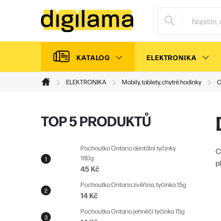
Přejít
na
obsah
KATALOG
ELEKTRONIKA
ELEKTRONIKA
Mobily, tablety, chytré hodinky
C
Domů
P
TOP 5 PRODUKTŮ
o
s
Pochoutka Ontario dentální tyčinky
C
180g
t
p
45 Kč
r
Pochoutka Ontario zvěřina, tyčinka 15g
a
14 Kč
n
Pochoutka Ontario jehněčí tyčinka 15g