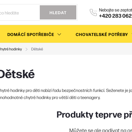
HLEDAT
+420 283 062
DOMÁCÍ SPOTŘEBIČE
CHOVATELSKÉ POTŘEBY
hytré hodinky
Dětské
Dětské
hytré hodinky pro děti nabízí řadu bezpečnostních funkcí. Seženete je ja
lnohodnotné chytré hodinky pro větší děti a teenagery.
Produkty teprve p
Můžete se ale podívat na os