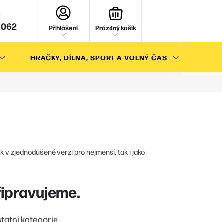
NÁKUPNÍ
KOŠÍK
 062
Přihlášení
Prázdný košík
HRAČKY, DÍLNA, SPORT A VOLNÝ ČAS
AKC
k v zjednodušené verzi pro nejmenší, tak i jako
řipravujeme.
tatní kategorie.