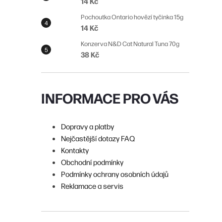
14 Kč
n
Pochoutka Ontario hovězí tyčinka 15g
í
14 Kč
p
Konzerva N&D Cat Natural Tuna 70g
38 Kč
a
n
e
INFORMACE PRO VÁS
l
Dopravy a platby
Nejčastější dotazy FAQ
Kontakty
Obchodní podmínky
Podmínky ochrany osobních údajů
Reklamace a servis