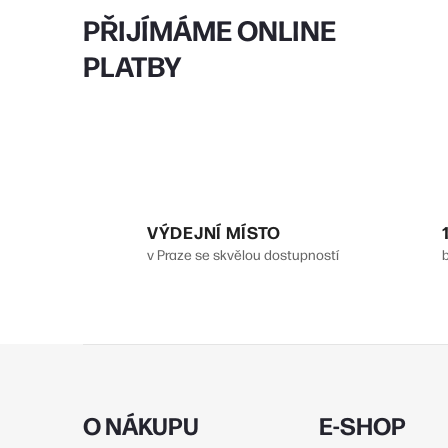
PŘIJÍMÁME ONLINE
PLATBY
VÝDEJNÍ MÍSTO
v Praze se skvělou dostupností
Z
á
p
O NÁKUPU
E-SHOP