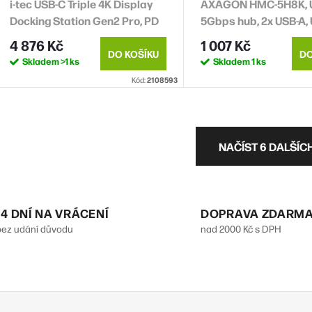
i-tec USB-C Triple 4K Display
AXAGON HMC-5H8K, 
Docking Station Gen2 Pro, PD
5Gbps hub, 2x USB-A, 
100W
HDMI 8k/30Hz, PD 100
4 876 Kč
1 007 Kč
USB-C 15cm
DO KOŠÍKU
DO
Skladem
>1 ks
Skladem
1 ks
Kód:
2108593
O
NAČÍST 6 DALŠÍC
v
á
14 DNÍ NA VRÁCENÍ
DOPRAVA ZDARM
bez udání důvodu
nad 2000 Kč s DPH
d
a
c