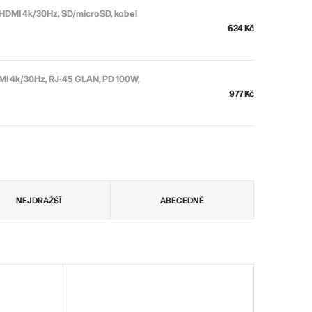
HDMI 4k/30Hz, SD/microSD, kabel
624 Kč
MI 4k/30Hz, RJ-45 GLAN, PD 100W,
977 Kč
NEJDRAŽŠÍ
ABECEDNĚ