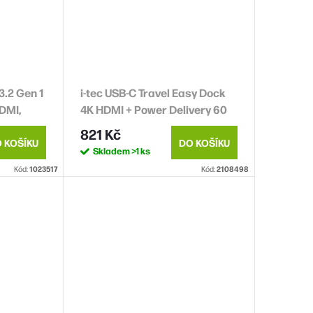
.2 Gen 1
i-tec USB-C Travel Easy Dock
HDMI,
4K HDMI + Power Delivery 60
100W,
W
821 Kč
 KOŠÍKU
DO KOŠÍKU
Skladem
>1 ks
Kód:
1023517
Kód:
2108498