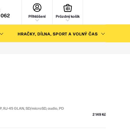
NÁKUPNÍ
KOŠÍK
 062
Přihlášení
Prázdný košík
HRAČKY, DÍLNA, SPORT A VOLNÝ ČAS
AKC
, RJ-45 GLAN, SD/microSD, audio, PD
2 149 Kč