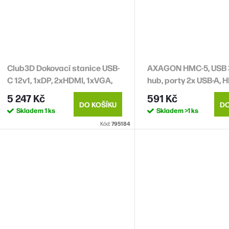
Club3D Dokovací stanice USB-
AXAGON HMC-5, USB 3
C 12v1, 1xDP, 2xHDMI, 1xVGA,
hub, porty 2x USB-A, 
2xUSB-C, 4xUSB, 1xRJ45,
SD/microSD slot, PD 
5 247 Kč
591 Kč
1x3.5mm, šedá
kabel USB-C 20cm
DO KOŠÍKU
DO
Skladem
1 ks
Skladem
>1 ks
Kód:
795184