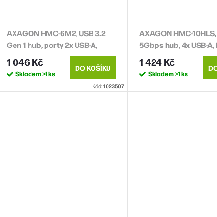
AXAGON HMC-6M2, USB 3.2
AXAGON HMC-10HLS,
Gen 1 hub, porty 2x USB-A,
5Gbps hub, 4x USB-A,
HDMI, RJ-45 GLAN, SATA M.2
4k/60Hz, RJ-45 GLAN,
1 046 Kč
1 424 Kč
slot, PD 100W, kabel USB-C
PD 100W, kabel USB-
DO KOŠÍKU
DO
Skladem
>1 ks
Skladem
>1 ks
18cm
Kód:
1023507