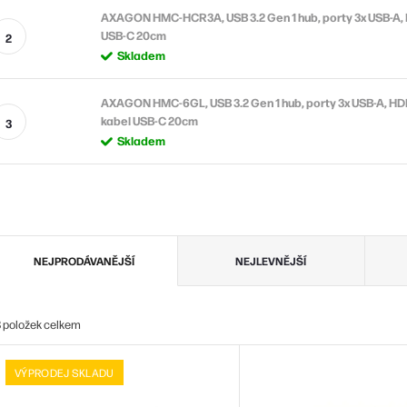
AXAGON HMC-HCR3A, USB 3.2 Gen 1 hub, porty 3x USB-A, 
USB-C 20cm
Skladem
AXAGON HMC-6GL, USB 3.2 Gen 1 hub, porty 3x USB-A, HD
kabel USB-C 20cm
Skladem
Ř
NEJPRODÁVANĚJŠÍ
NEJLEVNĚJŠÍ
a
z
8
položek celkem
e
V
n
VÝPRODEJ SKLADU
ý