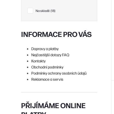
i
Na skladě
18
r
INFORMACE PRO VÁS
r
Dopravy a platby
t
Nejčastější dotazy FAQ
Kontakty
Obchodní podmínky
Podmínky ochrany osobních údajů
t
Reklamace a servis
PŘIJÍMÁME ONLINE