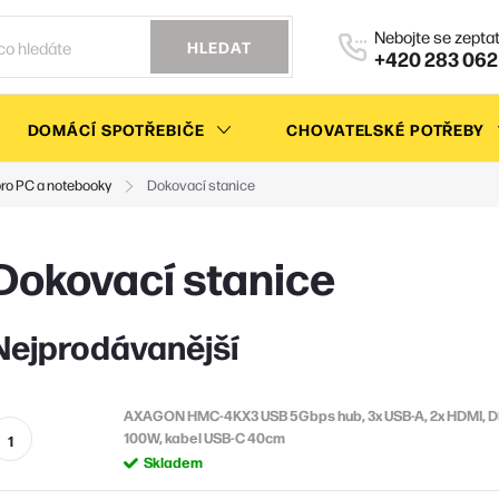
HLEDAT
+420 283 062
DOMÁCÍ SPOTŘEBIČE
CHOVATELSKÉ POTŘEBY
pro PC a notebooky
Dokovací stanice
Dokovací stanice
Nejprodávanější
AXAGON HMC-4KX3 USB 5Gbps hub, 3x USB-A, 2x HDMI, DP
100W, kabel USB-C 40cm
Skladem