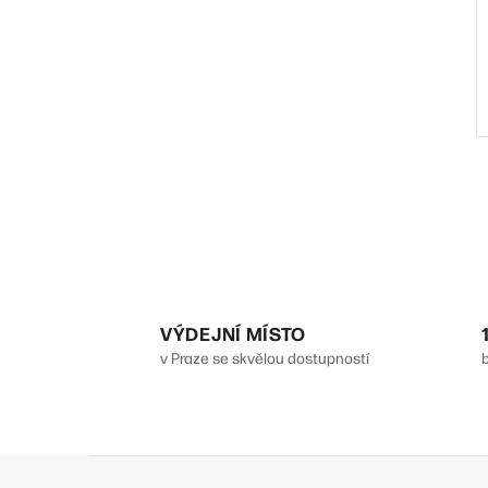
l
VÝDEJNÍ MÍSTO
v Praze se skvělou dostupností
Z