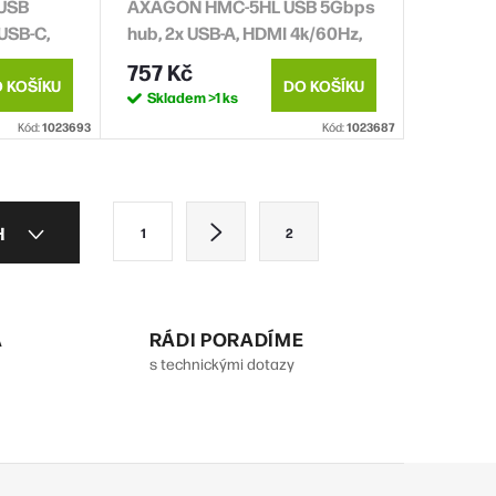
USB
AXAGON HMC-5HL USB 5Gbps
USB-C,
hub, 2x USB-A, HDMI 4k/60Hz,
W, kabel
RJ-45 GLAN, PD 100W, kabel
757 Kč
USB-C 20cm
 KOŠÍKU
DO KOŠÍKU
Skladem
>1 ks
Kód:
1023693
Kód:
1023687
S
H
1
2
t
r
á
A
RÁDI PORADÍME
n
s technickými dotazy
k
o
v
á