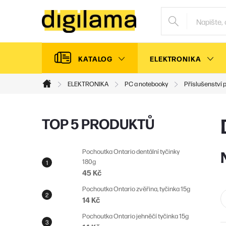
Přejít
na
obsah
KATALOG
ELEKTRONIKA
ELEKTRONIKA
PC a notebooky
Příslušenství 
Domů
P
TOP 5 PRODUKTŮ
o
s
Pochoutka Ontario dentální tyčinky
180g
t
45 Kč
r
Pochoutka Ontario zvěřina, tyčinka 15g
a
14 Kč
n
Pochoutka Ontario jehněčí tyčinka 15g