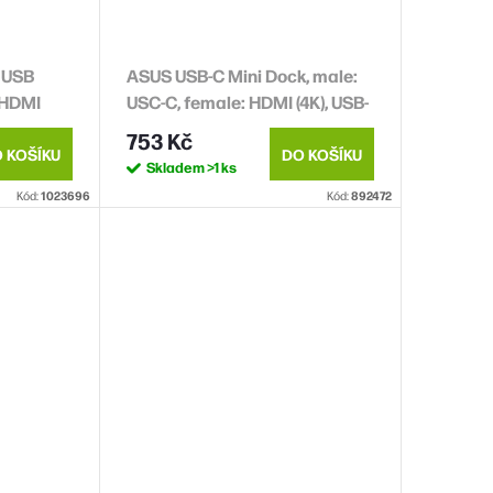
 USB
ASUS USB-C Mini Dock, male:
 HDMI
USC-C, female: HDMI (4K), USB-
 SD/mSD,
A, USB-C
753 Kč
C 25cm
 KOŠÍKU
DO KOŠÍKU
Skladem
>1 ks
Kód:
1023696
Kód:
892472