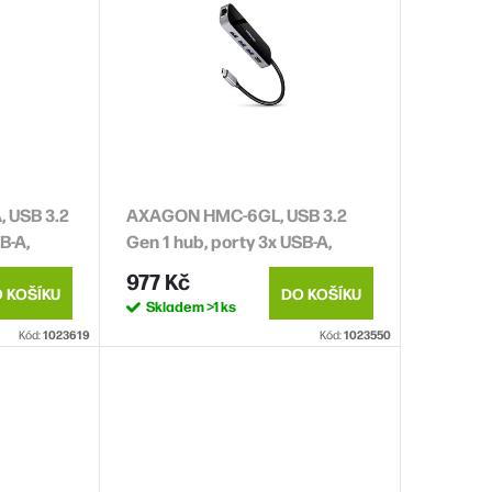
 USB 3.2
AXAGON HMC-6GL, USB 3.2
B-A,
Gen 1 hub, porty 3x USB-A,
croSD,
HDMI 4k/30Hz, RJ-45 GLAN, PD
977 Kč
100W, kabel USB-C 20cm
 KOŠÍKU
DO KOŠÍKU
Skladem
>1 ks
Kód:
1023619
Kód:
1023550