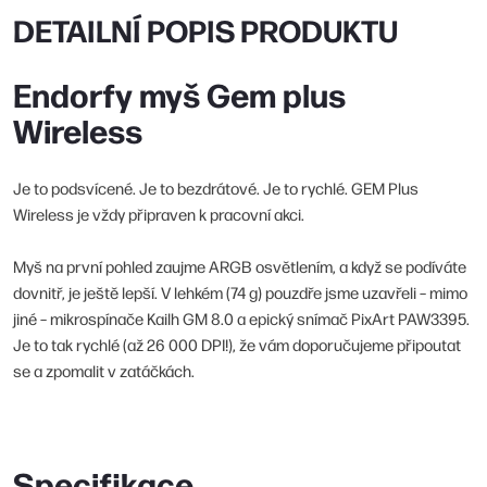
DETAILNÍ POPIS PRODUKTU
Endorfy myš Gem plus
Wireless
Je to podsvícené. Je to bezdrátové. Je to rychlé. GEM Plus
Wireless je vždy připraven k pracovní akci.
Myš na první pohled zaujme ARGB osvětlením, a když se podíváte
dovnitř, je ještě lepší. V lehkém (74 g) pouzdře jsme uzavřeli – mimo
jiné – mikrospínače Kailh GM 8.0 a epický snímač PixArt PAW3395.
Je to tak rychlé (až 26 000 DPI!), že vám doporučujeme připoutat
se a zpomalit v zatáčkách.
Specifikace