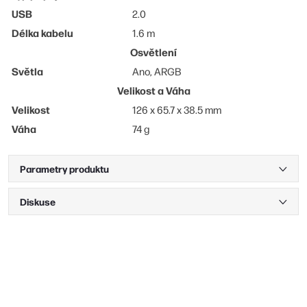
USB
2.0
Délka kabelu
1.6 m
Osvětlení
Světla
Ano, ARGB
Velikost a Váha
Velikost
126 x 65.7 x 38.5 mm
Váha
74 g
Parametry produktu
Diskuse