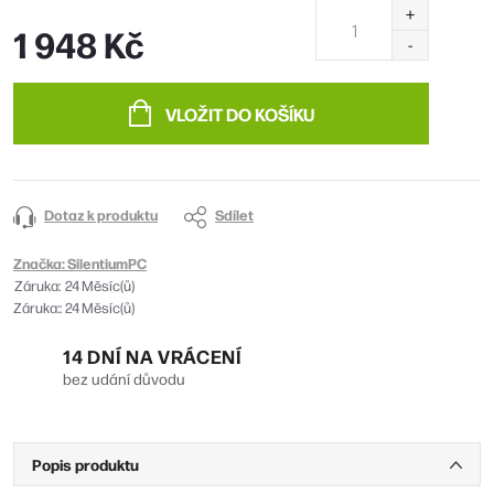
1 948 Kč
Měrná
cena:
VLOŽIT DO KOŠÍKU
Dotaz k produktu
Sdílet
Značka:
SilentiumPC
Záruka
:
24 Měsíc(ů)
Záruka:
:
24 Měsíc(ů)
14 DNÍ NA VRÁCENÍ
bez udání důvodu
Popis produktu