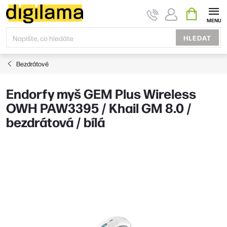
Přejít
NÁKUPNÍ
KOŠÍK
na
obsah
HLEDAT
Bezdrátové
Endorfy myš GEM Plus Wireless
OWH PAW3395 / Khail GM 8.0 /
bezdrátová / bílá