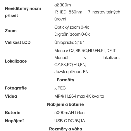
až 300m
Neviditelný noční
IR lED 850nm - 7 nastavitelných
přísvit
úrovní
Optický zoom 0-4x
Zoom
Digitální zoom 0-8x
Velikost LCD
Úhlopříčka 3,16"
Menu v CZ,SK,RO,HU,EN,PL,DE,IT
Manuál v lokalizaci:
Lokalizace
CZ,SK,RO,HU,EN,
Jazyk aplikace: EN
Formáty
Fotografie
.JPEG
Videa
MP4/ H.264 max 4K kvalita
Nabíjení a baterie
Baterie
5000mAH Li-Ion
Napájení
USB-C DC 5V/1A
Rozměry a váha