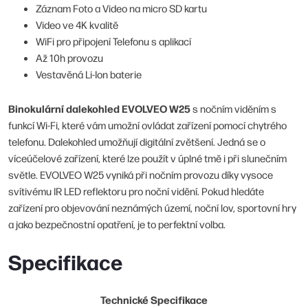
Záznam Foto a Video na micro SD kartu
Video ve 4K kvalitě
WiFi pro připojení Telefonu s aplikací
Až 10h provozu
Vestavěná Li-Ion baterie
Binokulární dalekohled EVOLVEO W25
s nočním viděním s
funkcí Wi-Fi, které vám umožní ovládat zařízení pomocí chytrého
telefonu. Dalekohled umožňují digitální zvětšení. Jedná se o
víceúčelové zařízení, které lze použít v úplné tmě i při slunečním
světle. EVOLVEO W25 vyniká při nočním provozu díky vysoce
svítivému IR LED reflektoru pro noční vidění. Pokud hledáte
zařízení pro objevování neznámých území, noční lov, sportovní hry
a jako bezpečnostní opatření, je to perfektní volba.
Specifikace
Technické Specifikace