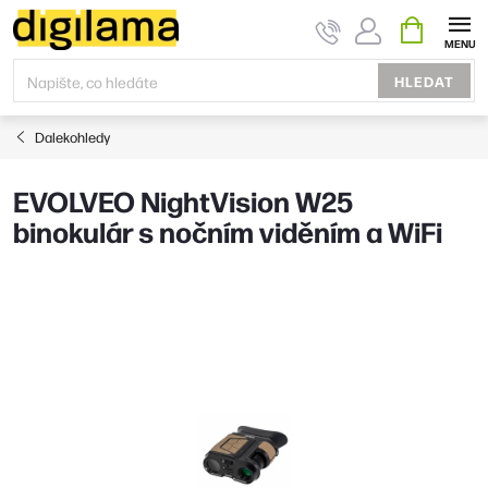
Přejít
NÁKUPNÍ
KOŠÍK
na
obsah
HLEDAT
Dalekohledy
EVOLVEO NightVision W25
binokulár s nočním viděním a WiFi