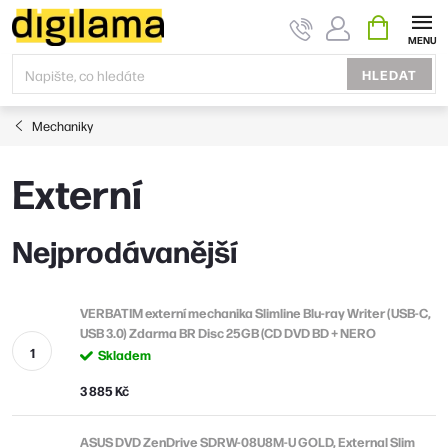
Přejít
NÁKUPNÍ
KOŠÍK
na
obsah
HLEDAT
Mechaniky
Externí
Nejprodávanější
VERBATIM externí mechanika Slimline Blu-ray Writer (USB-C,
USB 3.0) Zdarma BR Disc 25GB (CD DVD BD + NERO
Skladem
3 885 Kč
ASUS DVD ZenDrive SDRW-08U8M-U GOLD, External Slim