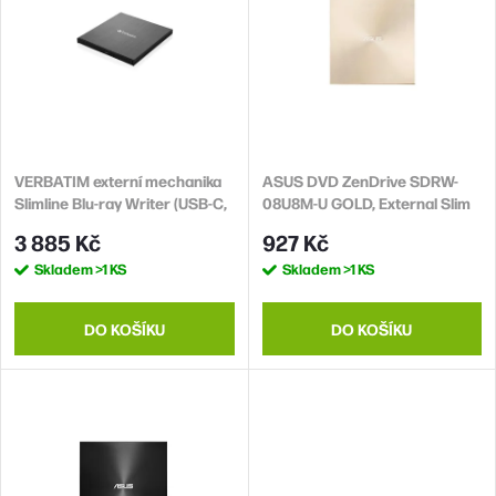
n
p
í
i
p
s
r
p
o
r
d
VERBATIM externí mechanika
ASUS DVD ZenDrive SDRW-
o
Slimline Blu-ray Writer (USB-C,
08U8M-U GOLD, External Slim
u
d
USB 3.0) Zdarma BR Disc 25GB
DVD-RW, zlatá
3 885 Kč
927 Kč
k
(CD DVD BD + NERO
u
Skladem
>1 KS
Skladem
>1 KS
t
k
ů
t
DO KOŠÍKU
DO KOŠÍKU
ů