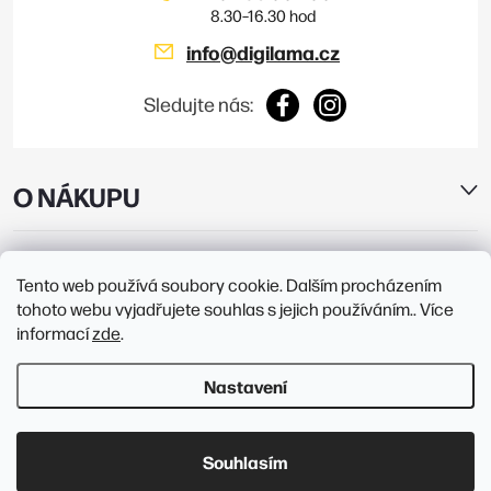
info
@
digilama.cz
Sledujte nás:
O NÁKUPU
E-SHOP
Tento web používá soubory cookie. Dalším procházením
tohoto webu vyjadřujete souhlas s jejich používáním.. Více
PRODEJNY
informací
zde
.
Nastavení
Copyright 2026
Digilama
. Všechna práva vyhrazena.
Upravit nastavení
cookies
Souhlasím
Vytvořil Shoptet