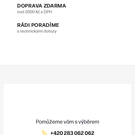
p
DOPRAVA ZDARMA
v
r
nad 2000 Kč s DPH
á
v
n
RÁDI PORADÍME
s technickými dotazy
k
í
y
v
ý
Z
p
á
p
i
a
s
t
u
í
+420 283 062 062