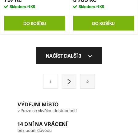
DVD BD Mdisc) +NERO
Skladem
>1 KS
Skladem
>1 KS
DO KOŠÍKU
DO KOŠÍKU
O
NAČÍST DALŠÍ 3
v
l
S
1
2
á
t
d
r
VÝDEJNÍ MÍSTO
a
á
v Praze se skvělou dostupností
n
c
14 DNÍ NA VRÁCENÍ
k
í
bez udání důvodu
o