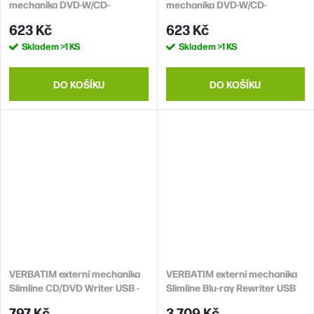
mechanika DVD-W/CD-
mechanika DVD-W/CD-
RW/DVD±R/±RW/RAM
RW/DVD±R/±RW/RAM
623 Kč
623 Kč
GP57EW40, Slim, White,
GP57EB40, Slim, Black,
Skladem
>1 KS
Skladem
>1 KS
box+SW
box+SW
DO KOŠÍKU
DO KOŠÍKU
VERBATIM externí mechanika
VERBATIM externí mechanika
Slimline CD/DVD Writer USB -
Slimline Blu-ray Rewriter USB
without NERO
3.0 Zdarma BR Disc 25GB (CD
797 Kč
3 709 Kč