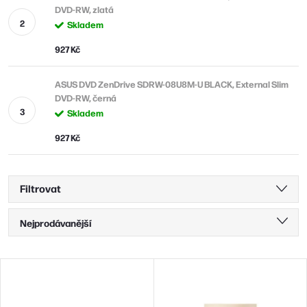
DVD-RW, zlatá
Skladem
927 Kč
ASUS DVD ZenDrive SDRW-08U8M-U BLACK, External Slim
DVD-RW, černá
Skladem
927 Kč
Filtrovat
Ř
Nejprodávanější
a
Nejlevnější
z
V
Nejdražší
e
ý
Abecedně