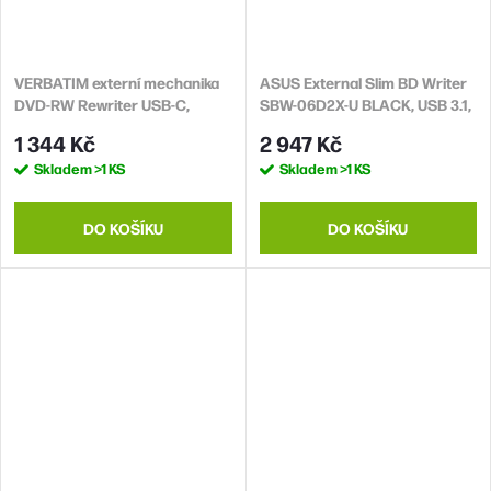
VERBATIM externí mechanika
ASUS External Slim BD Writer
DVD-RW Rewriter USB-C,
SBW-06D2X-U BLACK, USB 3.1,
černá + NERO
Blu-ray
1 344 Kč
2 947 Kč
Skladem
>1 KS
Skladem
>1 KS
DO KOŠÍKU
DO KOŠÍKU