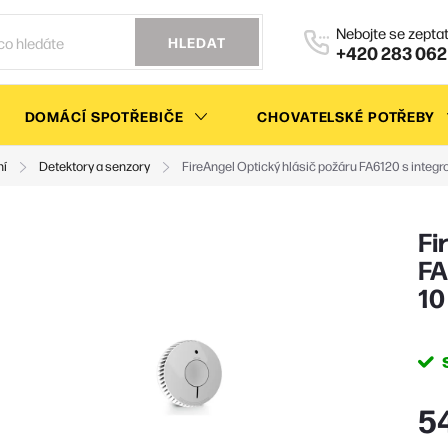
HLEDAT
+420 283 062
DOMÁCÍ SPOTŘEBIČE
CHOVATELSKÉ POTŘEBY
ní
Detektory a senzory
FireAngel Optický hlásič požáru FA6120 s integro
Fi
FA
10
5
Měr