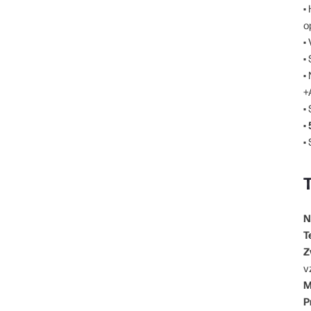
•
o
•
•
•
+
•
•
•
N
T
Z
v
M
P