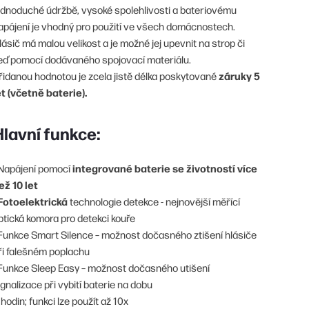
ednoduché údržbě, vysoké spolehlivosti a bateriovému
apájení je vhodný pro použití ve všech domácnostech.
lásič má malou velikost a je možné jej upevnit na strop či
eď pomocí dodávaného spojovací materiálu.
záruky 5
řidanou hodnotou je zcela jistě délka poskytované
et (včetně baterie).
Hlavní funkce:
integrované baterie se životností více
 Napájení pomocí
ež 10 let
Fotoelektrická
technologie detekce - nejnovější měřící
ptická komora pro detekci kouře
 Funkce Smart Silence – možnost dočasného ztišení hlásiče
ři falešném poplachu
 Funkce Sleep Easy – možnost dočasného utišení
ignalizace při vybití baterie na dobu
 hodin; funkci lze použít až 10x