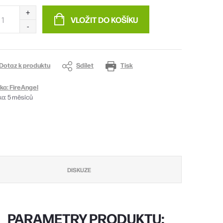
:
VLOŽIT DO KOŠÍKU
Dotaz k produktu
Sdílet
Tisk
ka:
FireAngel
ka
:
5 měsíců
DISKUZE
PARAMETRY PRODUKTU: