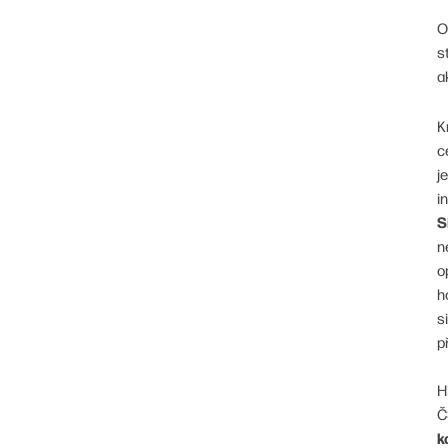
O
s
a
K
c
j
i
S
n
o
h
s
p
H
Č
k