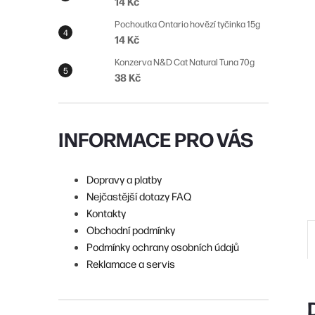
14 Kč
n
Pochoutka Ontario hovězí tyčinka 15g
í
14 Kč
p
Konzerva N&D Cat Natural Tuna 70g
38 Kč
a
n
e
INFORMACE PRO VÁS
l
Dopravy a platby
Nejčastější dotazy FAQ
Kontakty
Obchodní podmínky
Podmínky ochrany osobních údajů
Reklamace a servis