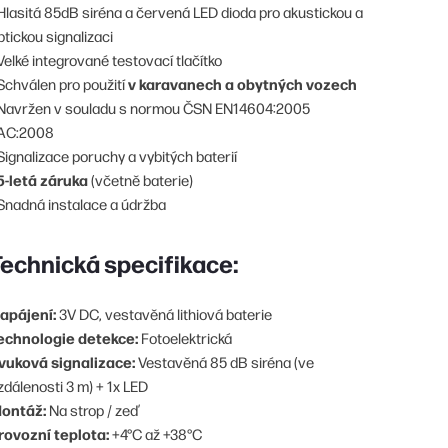
 Hlasitá 85dB siréna a červená LED dioda pro akustickou a
ptickou signalizaci
 Velké integrované testovací tlačítko
v karavanech a obytných vozech
 Schválen pro použití
 Navržen v souladu s normou ČSN EN14604:2005
AC:2008
 Signalizace poruchy a vybitých baterií
5-letá záruka
(včetně baterie)
 Snadná instalace a údržba
Technická specifikace:
apájení:
3V DC, vestavěná lithiová baterie
echnologie detekce:
Fotoelektrická
vuková signalizace:
Vestavěná 85 dB siréna (ve
zdálenosti 3 m) + 1x LED
ontáž:
Na strop / zeď
rovozní teplota:
+4°C až +38°C