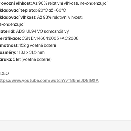
rovozní vlhkost:
Až 90% relativní vlhkosti, nekondenzující
kladovací teplota:
-20°C až +60°C
kladovací vlhkost:
Až 93% relativní vlhkosti,
ekondenzující
ateriál:
ABS, UL94 VO samozhášivý
ertifikace:
ČSN EN14604:2005 +AC:2008
motnost:
152 g včetně baterií
ozměry:
118.1 x 31,5 mm
áruka:
5 let (včetně baterie)
IDEO
ttps://www.youtube.com/watch?v=86nsJD8IGXA