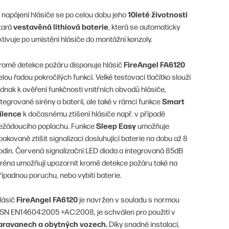
10leté životnosti
 napájení hlásiče se po celou dobu jeho
vestavěná lithiová baterie
tará
, která se automaticky
ktivuje po umístění hlásiče do montážní konzoly.
FireAngel FA6120
romě detekce požáru disponuje hlásič
elou řadou pokročilých funkcí. Velké testovací tlačítko slouží
ednak k ověření funkčnosti vnitřních obvodů hlásiče,
Smart
ntegrované sirény a baterií, ale také v rámci funkce
ilence
k dočasnému ztišení hlásiče např. v případě
Sleep Easy
ežádoucího poplachu. Funkce
umožňuje
pakovaně ztišit signalizaci dosluhující baterie na dobu až 8
odin. Červená signalizační LED dioda a integrovaná 85dB
iréna umožňují upozornit kromě detekce požáru také na
řípadnou poruchu, nebo vybití baterie.
FireAngel FA6120
lásič
je navržen v souladu s normou
SN EN14604:2005 +AC:2008, je schválen pro použití v
aravanech a obytných vozech.
Díky snadné instalaci,