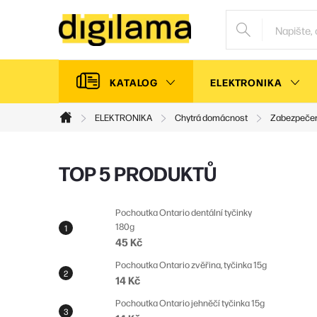
Přejít
na
obsah
KATALOG
ELEKTRONIKA
ELEKTRONIKA
Chytrá domácnost
Zabezpeče
Domů
P
TOP 5 PRODUKTŮ
o
s
Pochoutka Ontario dentální tyčinky
180g
t
45 Kč
r
Pochoutka Ontario zvěřina, tyčinka 15g
a
14 Kč
n
Pochoutka Ontario jehněčí tyčinka 15g