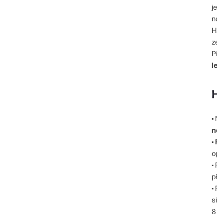
j
n
H
z
P
l
•
n
•
o
•
p
•
s
8