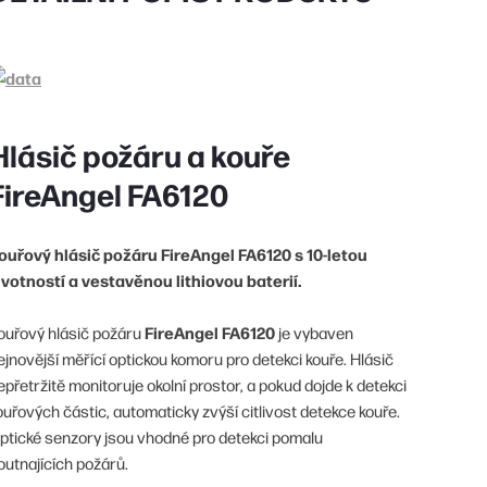
Hlásič požáru a kouře
FireAngel FA6120
ouřový hlásič požáru FireAngel FA6120 s 10-letou
ivotností a vestavěnou lithiovou baterií
.
FireAngel FA6120
ouřový hlásič požáru
je vybaven
ejnovější měřící optickou komoru pro detekci kouře. Hlásič
epřetržitě monitoruje okolní prostor, a pokud dojde k detekci
ouřových částic, automaticky zvýší citlivost detekce kouře.
ptické senzory jsou vhodné pro detekci pomalu
outnajících požárů.