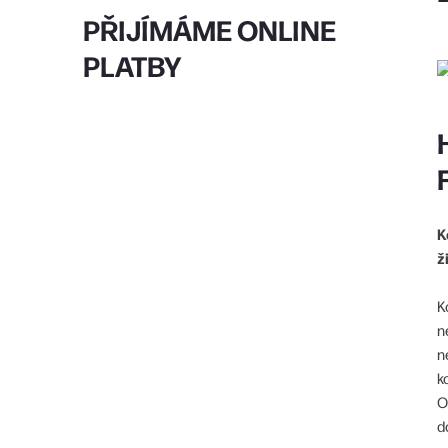
PŘIJÍMÁME ONLINE
PLATBY
K
ž
K
n
n
k
O
d