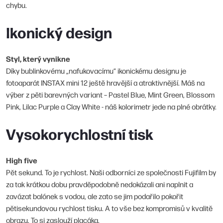
chybu.
Ikonický design
Styl, který vynikne
Díky bublinkovému „nafukovacímu“ ikonickému designu je
fotoaparát INSTAX mini 12 ještě hravější a atraktivnější. Máš na
výber z pěti barevných variant – Pastel Blue, Mint Green, Blossom
Pink, Lilac Purple a Clay White - náš kolorimetr jede na plné obrátky.
Vysokorychlostní tisk
High five
Pět sekund. To je rychlost. Naši odborníci ze společnosti Fujifilm by
za tak krátkou dobu pravděpodobně nedokázali ani naplnit a
zavázat balónek s vodou, ale zato se jim podařilo pokořit
pětisekundovou rychlost tisku. A to vše bez kompromisů v kvalitě
obrazu. To si zaslouží placáka.