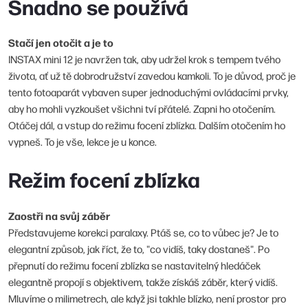
Snadno se používá
Stačí jen otočit a je to
INSTAX mini 12 je navržen tak, aby udržel krok s tempem tvého
života, ať už tě dobrodružství zavedou kamkoli. To je důvod, proč je
tento fotoaparát vybaven super jednoduchými ovládacími prvky,
aby ho mohli vyzkoušet všichni tví přátelé. Zapni ho otočením.
Otáčej dál, a vstup do režimu focení zblízka. Dalším otočením ho
vypneš. To je vše, lekce je u konce.
Režim focení zblízka
Zaostři na svůj záběr
Představujeme korekci paralaxy. Ptáš se, co to vůbec je? Je to
elegantní způsob, jak říct, že to, "co vidíš, taky dostaneš". Po
přepnutí do režimu focení zblízka se nastavitelný hledáček
elegantně propojí s objektivem, takže získáš záběr, který vidíš.
Mluvíme o milimetrech, ale když jsi takhle blízko, není prostor pro