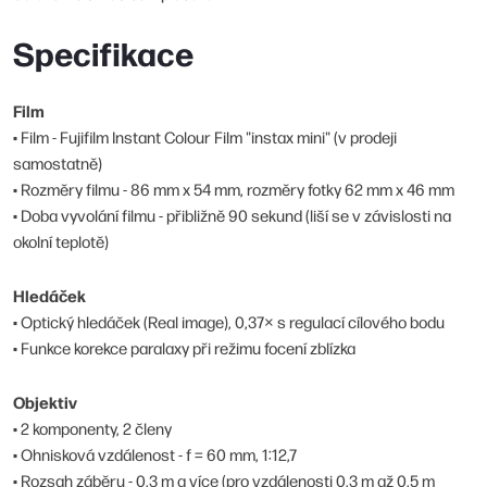
Specifikace
Film
• Film - Fujifilm Instant Colour Film "instax mini" (v prodeji
samostatně)
• Rozměry filmu - 86 mm x 54 mm, rozměry fotky 62 mm x 46 mm
• Doba vyvolání filmu - přibližně 90 sekund (liší se v závislosti na
okolní teplotě)
Hledáček
• Optický hledáček (Real image), 0,37× s regulací cílového bodu
• Funkce korekce paralaxy při režimu focení zblízka
Objektiv
• 2 komponenty, 2 členy
• Ohnisková vzdálenost - f = 60 mm, 1:12,7
• Rozsah záběru - 0,3 m a více (pro vzdálenosti 0,3 m až 0,5 m