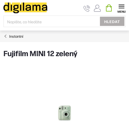
Přejít
NÁKUPNÍ
KOŠÍK
na
obsah
HLEDAT
Instantní
Fujifilm MINI 12 zelený