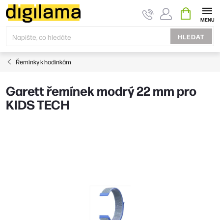
Přejít
NÁKUPNÍ
KOŠÍK
na
obsah
HLEDAT
Řemínky k hodinkám
Garett řemínek modrý 22 mm pro
KIDS TECH