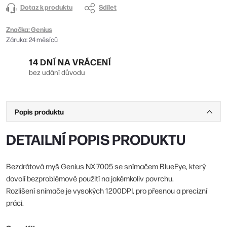
Dotaz k produktu
Sdílet
Značka:
Genius
Záruka
:
24 měsíců
14 DNÍ NA VRÁCENÍ
bez udání důvodu
Popis produktu
DETAILNÍ POPIS PRODUKTU
Bezdrátová myš Genius NX-7005 se snímačem BlueEye, který
dovolí bezproblémové použití na jakémkoliv povrchu.
Rozlišení snímače je vysokých 1200DPI, pro přesnou a precizní
práci.