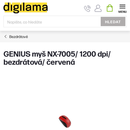
Přejít
NÁKUPNÍ
KOŠÍK
na
obsah
HLEDAT
Bezdrátové
GENIUS myš NX-7005/ 1200 dpi/
bezdrátová/ červená