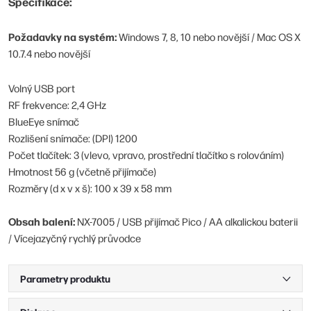
Specifikace:
Požadavky na systém:
Windows 7, 8, 10 nebo novější / Mac OS X
10.7.4 nebo novější
Volný USB port
RF frekvence: 2,4 GHz
BlueEye snímač
Rozlišení snímače: (DPI) 1200
Počet tlačítek: 3 (vlevo, vpravo, prostřední tlačítko s rolováním)
Hmotnost 56 g (včetně přijímače)
Rozměry (d x v x š): 100 x 39 x 58 mm
Obsah balení:
NX-7005 / USB přijímač Pico / AA alkalickou baterii
/ Vícejazyčný rychlý průvodce
Parametry produktu