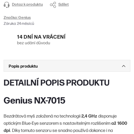
Dotaz k produktu
Sdílet
Značka:
Genius
Záruka
:
24 měsíců
14 DNÍ NA VRÁCENÍ
bez udání důvodu
Popis produktu
DETAILNÍ POPIS PRODUKTU
Genius NX-7015
2,4 GHz
Bezdrátová myš založená na technologii
disponuje
až 1600
optickým Blue-Eye senzorem s nastavitelným rozlišením
dpi
. Díky tomuto senzoru se snadno používá dokonce i na