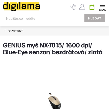
Přejít
NÁKUPNÍ
KOŠÍK
na
obsah
HLEDAT
Bezdrátové
GENIUS myš NX-7015/ 1600 dpi/
Blue-Eye senzor/ bezdrátová/ zlatá