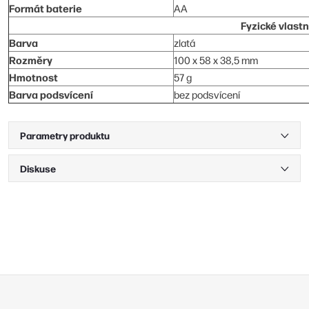
Formát baterie
AA
Fyzické vlastn
Barva
zlatá
Rozměry
100 x 58 x 38,5 mm
Hmotnost
57 g
Barva podsvícení
bez podsvícení
Parametry produktu
Diskuse
Z
á