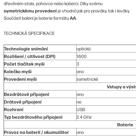
dřevěném stole, pohovce nebo koberci. Díky svému
symetrickému provedení
je vhodná jak pro praváky, tak i leváky.
AA
Součástí balení je baterie formátu
.
TECHNICKÁ SPECIFIKACE
Technologie snímání
optická
Rozlišení / citlivost (DPI)
1600
Počet tlačítek myši
3
Kolečko myši
ano
Provedení myši
symetrické
Vstupy a výs
Bezdrátové připojení
ano
Drátové připojení
ne
Rozhraní
USB
Typ bezdrátového připojení
2.4 GHz
Baterie
Provoz na baterii / akumulátor
ano