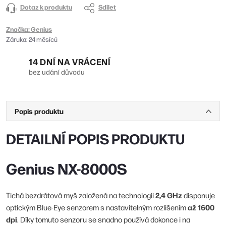
Dotaz k produktu
Sdílet
Značka:
Genius
Záruka
:
24 měsíců
14 DNÍ NA VRÁCENÍ
bez udání důvodu
Popis produktu
DETAILNÍ POPIS PRODUKTU
Genius NX-8000S
2,4 GHz
Tichá bezdrátová myš založená na technologii
disponuje
až 1600
optickým Blue-Eye senzorem s nastavitelným rozlišením
dpi
. Díky tomuto senzoru se snadno používá dokonce i na