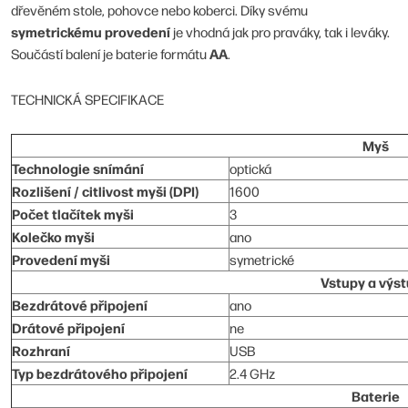
dřevěném stole, pohovce nebo koberci. Díky svému
symetrickému provedení
je vhodná jak pro praváky, tak i leváky.
AA
Součástí balení je baterie formátu
.
TECHNICKÁ SPECIFIKACE
Myš
Technologie snímání
optická
Rozlišení / citlivost myši (DPI)
1600
Počet tlačítek myši
3
Kolečko myši
ano
Provedení myši
symetrické
Vstupy a výs
Bezdrátové připojení
ano
Drátové připojení
ne
Rozhraní
USB
Typ bezdrátového připojení
2.4 GHz
Baterie