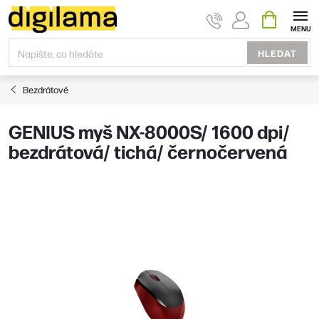
Přejít
NÁKUPNÍ
KOŠÍK
na
obsah
HLEDAT
Bezdrátové
GENIUS myš NX-8000S/ 1600 dpi/
bezdrátová/ tichá/ černočervená